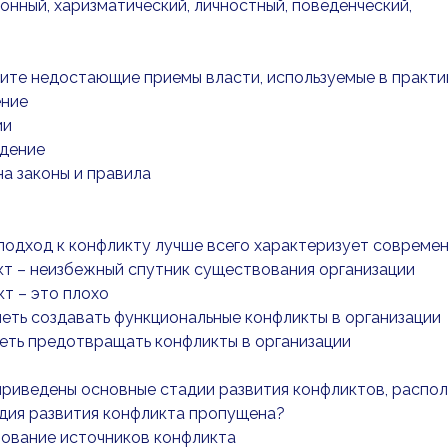
ионный, харизматический, личностный, поведенческий,
шите недостающие приемы власти, используемые в практ
ение
ии
ждение
 на законы и правила
 подход к конфликту лучше всего характеризует современ
кт – неизбежный спутник существования организации
кт – это плохо
меть создавать функциональные конфликты в организации
меть предотвращать конфликты в организации
приведены основные стадии развития конфликтов, распо
дия развития конфликта пропущена?
рование источников конфликта