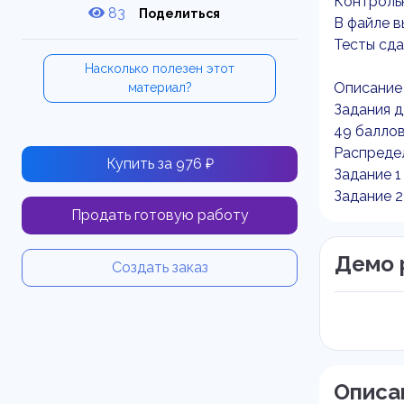
Контрольн
83
Поделиться
В файле в
Тесты сда
Насколько полезен этот
Описание
материал?
Задания д
49 баллов
Распреде
Купить за 976 ₽
Задание 1
Задание 2
Продать готовую работу
Демо 
Создать заказ
Описа