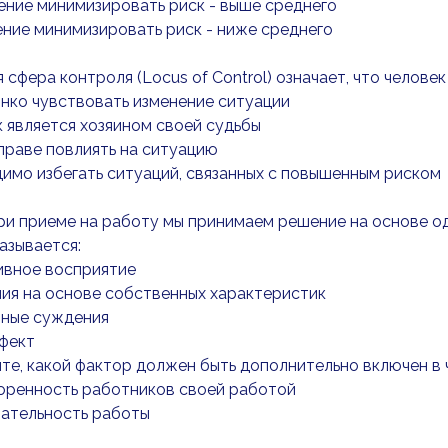
ение минимизировать риск - выше среднего
ение минимизировать риск - ниже среднего
я сфера контроля (Locus of Control) означает, что человек 
онко чувствовать изменение ситуации
к является хозяином своей судьбы
вправе повлиять на ситуацию
димо избегать ситуаций, связанных с повышенным риском
при приеме на работу мы принимаем решение на основе о
азывается:
ивное восприятие
ия на основе собственных характеристик
шные суждения
ффект
те, какой фактор должен быть дополнительно включен в
оренность работников своей работой
жательность работы