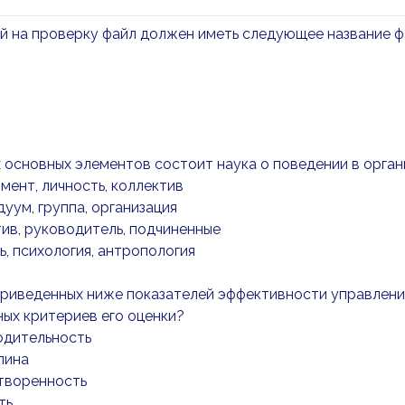
й на проверку файл должен иметь следующее название ф
их основных элементов состоит наука о поведении в орга
мент, личность, коллектив
дуум, группа, организация
тив, руководитель, подчиненные
ть, психология, антропология
 приведенных ниже показателей эффективности управлени
ых критериев его оценки?
одительность
лина
етворенность
ть