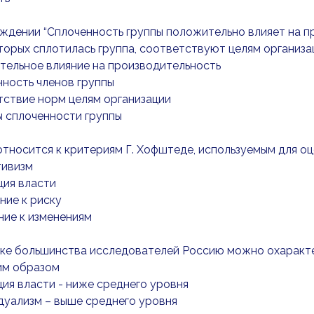
рждении “Сплоченность группы положительно влияет на пр
торых сплотилась группа, соответствуют целям организ
тельное влияние на производительность
нность членов группы
тствие норм целям организации
ы сплоченности группы
 относится к критериям Г. Хофштеде, используемым для о
тивизм
ция власти
ние к риску
ние к изменениям
нке большинства исследователей Россию можно охаракте
м образом
ция власти - ниже среднего уровня
дуализм – выше среднего уровня