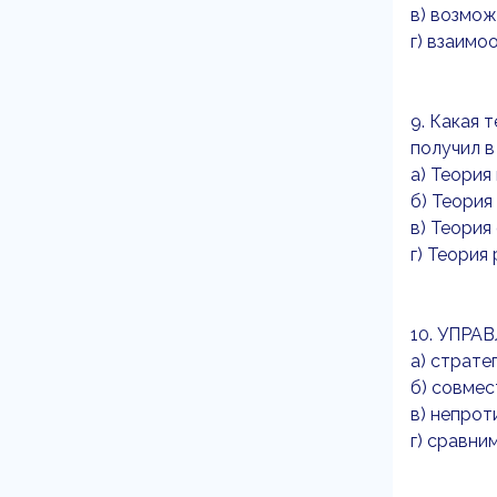
в) возмож
г) взаимо
9. Какая 
получил в
а) Теория 
б) Теория
в) Теория
г) Теория
10. УПРА
а) страте
б) совмес
в) непрот
г) сравни