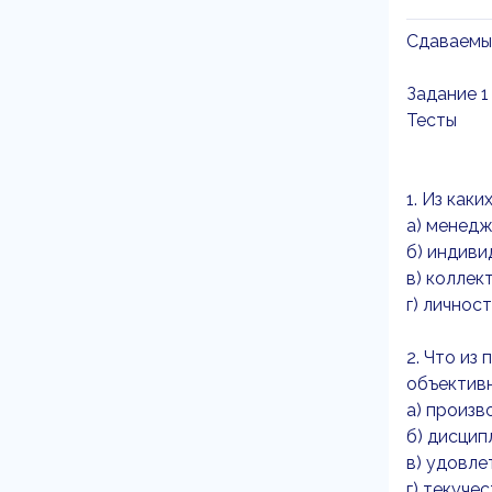
Сдаваемы
Задание 1
Тесты
1. Из как
а) менедж
б) индиви
в) коллек
г) личнос
2. Что из
объективн
а) произв
б) дисцип
в) удовл
г) текучес