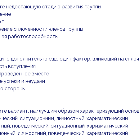
ьте недостающую стадию развития группы
дение
кт
чение сплоченности членов группы
сшая работоспособность
дите дополнительно еще один фактор, влияющий на сплоч
сть вступления
 проведенное вместе
е успехи и неудачи
 со стороны
ите вариант, наилучшим образом характеризующий основ
нческий, ситуационный, личностный, харизматический
тный, поведенческий, ситуационный, харизматический
ионный, личностный, поведенческий, харизматический