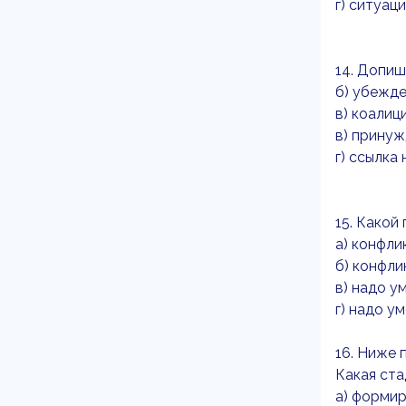
г) ситуац
14. Допи
б) убежд
в) коалиц
в) прину
г) ссылка
15. Какой
а) конфли
б) конфли
в) надо у
г) надо у
16. Ниже 
Какая ста
а) форми