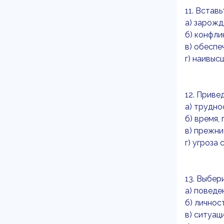
11. Встав
а) зарож
б) конфли
в) обеспе
г) наивы
12. Приве
а) трудно
б) время,
в) прежни
г) угроза
13. Выбер
а) поведе
б) личнос
в) ситуац