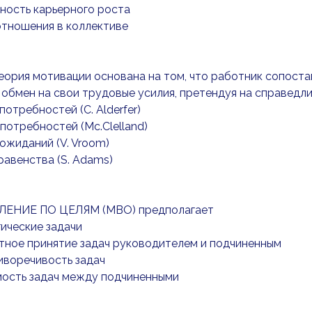
ность карьерного роста
отношения в коллективе
теория мотивации основана на том, что работник сопостав
 обмен на свои трудовые усилия, претендуя на справедл
потребностей (C. Alderfer)
 потребностей (Mc.Clelland)
 ожиданий (V. Vroom)
 равенства (S. Adams)
ВЛЕНИЕ ПО ЦЕЛЯМ (МВО) предполагает
гические задачи
тное принятие задач руководителем и подчиненным
иворечивость задач
мость задач между подчиненными