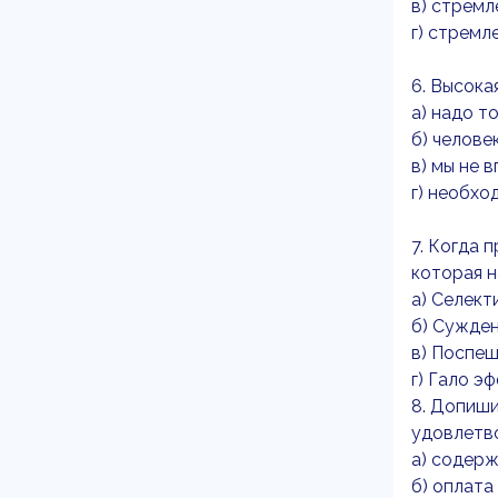
в) стремл
г) стремл
6. Высока
а) надо т
б) челове
в) мы не 
г) необхо
7. Когда 
которая н
а) Селект
б) Сужден
в) Поспе
г) Гало э
8. Допиши
удовлетв
а) содер
б) оплата