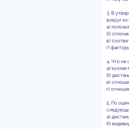
3. В утве
вокруг ко
а) положи
б) сплоче
в) соотве
г) фактор
4. Что не
а) коллек
б) дистан
в) отноше
г) отноше
5. По оце
следующи
а) дистан
б) индиви