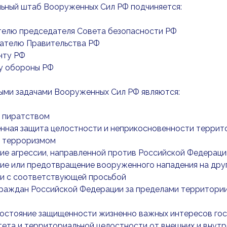
льный штаб Вооруженных Сил РФ подчиняется:
ителю председателя Совета безопасности РФ
дателю Правительства РФ
нту РФ
ру обороны РФ
ыми задачами Вооруженных Сил РФ являются:
с пиратством
енная защита целостности и неприкосновенности террит
с терроризмом
ие агрессии, направленной против Российской Федераци
ие или предотвращение вооруженного нападения на дру
и с соответствующей просьбой
граждан Российской Федерации за пределами территории
состояние защищенности жизненно важных интересов госу
ета и территориальной целостности от внешних и внутре