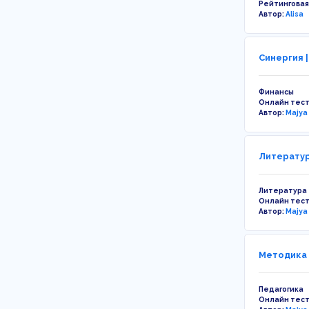
Рейтинговая
Автор:
Alisa
Синергия 
Финансы
Онлайн тес
Автор:
Majya
Литератур
Литература
Онлайн тес
Автор:
Majya
Методика 
Педагогика
Онлайн тес