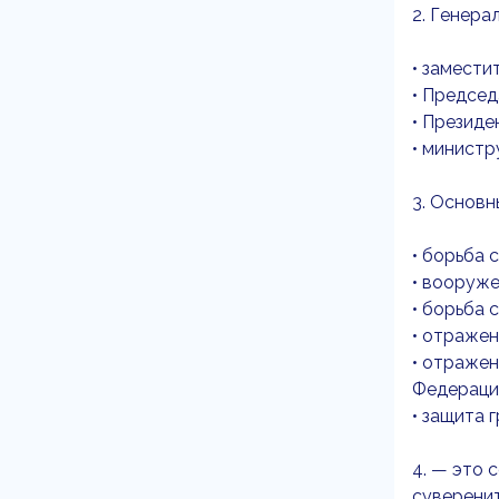
2. Генера
• замест
• Предсе
• Президе
• минист
3. Основн
• борьба 
• вооруж
• борьба 
• отражен
• отражен
Федераци
• защита 
4. — это 
суверенит