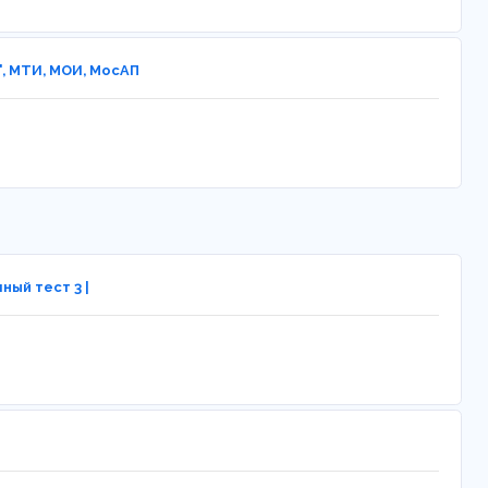
", МТИ, МОИ, МосАП
ный тест 3 |