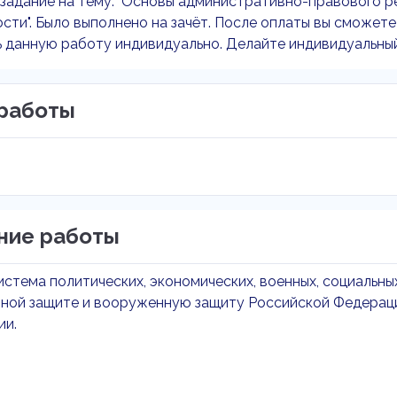
задание на тему: "Основы административно-правового р
сти". Было выполнено на зачёт. После оплаты вы сможете 
 данную работу индивидуально. Делайте индивидуальный
работы
ние работы
система политических, экономических, военных, социальны
ной защите и вооруженную защиту Российской Федераци
ии.