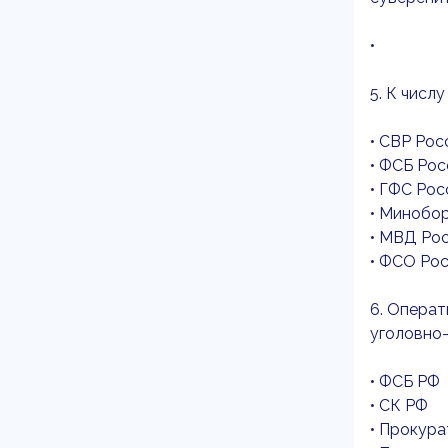
•
5. К числ
• СВР Рос
• ФСБ Рос
• ГФС Рос
• Минобо
• МВД Ро
• ФСО Ро
6. Операт
уголовно-
• ФСБ РФ
• СК РФ
• Прокур