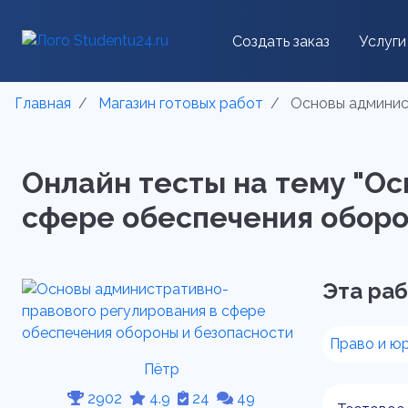
Создать заказ
Услуги
Главная
Магазин готовых работ
Основы админист
Онлайн тесты на тему "О
сфере обеспечения оборон
Эта раб
Право и ю
Пётр
2902
4.9
24
49