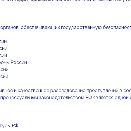
у органов, обеспечивающих государственную безопасност
сии
сии
сии
роны России
ссии
ссии
ивное и качественное расследование преступлений в со
процессуальным законодательством РФ является одной и
атуры РФ