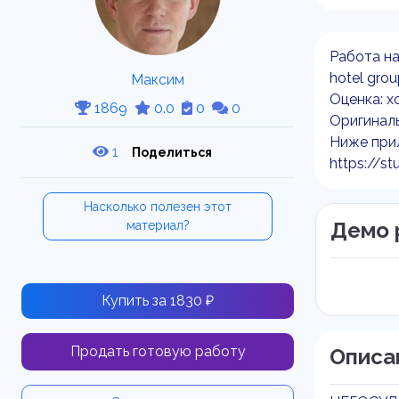
Работа на
hotel gro
Максим
Оценка: х
1869
0.0
0
0
Оригиналь
Ниже прил
1
Поделиться
https://st
Насколько полезен этот
Демо 
материал?
Купить за 1830 ₽
Продать готовую работу
Описа