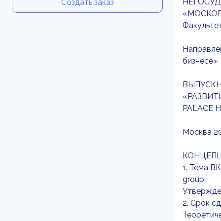
НЕГОСУД
Создать заказ
«МОСКОВ
Факульте
Направле
бизнесе»
ВЫПУСКН
«РАЗВИТ
PALACE 
Москва 2
КОНЦЕПЦ
1. Тема В
group
Утвержден
2. Срок с
Теоретиче