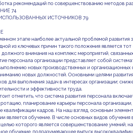
аботка рекомендаций по совершенствованию методов ра
НИЕ 74
ИСПОЛЬЗОВАННЫХ ИСТОЧНИКОВ 79
Е
енном этапе наиболее актуальной проблемой развития 
дной из ключевых причин такого положения является тот
должного внимания на комплекс мероприятий, связанных 
тие персонала организации представляет собой система
выполнению новых производственных и организационных ф
аниманию новых должностей. Основными целями развити
ов для выполнения задач в интересах организации; сниж
тельности и эффективности труда.
тоит отметить, что система развития персонала включа
 ротацию, планирование карьеры персонала организации,
 квалификации кадров. На наш взгляд, основным элемен
ии является обучение. В числе основных видов обучения
 целью которого является совершенствование умений, нав
ное обучение, подразумевающее выпуск высококвалифици