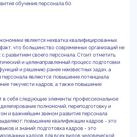
звития обучения персонала 60
экономики является нехватка квалифицированных
 факт, что большинство современных организаций не
с развитием своего персонала. Стоит отметить,
тический и целенаправленный процесс подготовки
ункций и решению ранее неизвестных задач, а
я персонала являются: повышение потенциала
ение текучести кадров, а также повышение
ет в себя следующие элементы: профессиональное
 делегирование полномочий, переподготовку и
том и важнейшим звеном развития персонала
 выделяют: повышение квалификации кадров - это
ыков и знаний; подготовка кадров - это
рованных кадров для всех видов человеческой