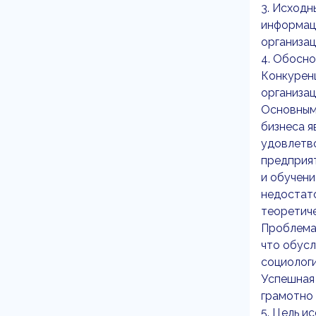
3. Исходн
информаци
организац
4. Обосно
Конкуренц
организац
Основным
бизнеса я
удовлетво
предприят
и обучени
недостато
теоретиче
Проблема 
что обусл
социологи
Успешная 
грамотно 
5. Цель и