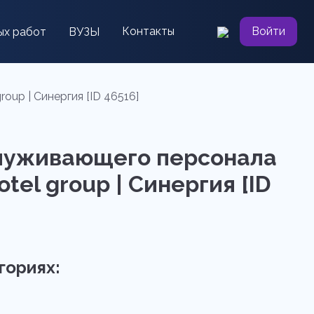
Контакты
Войти
ых работ
ВУЗЫ
up | Синергия [ID 46516]
служивающего персонала
tel group | Синергия [ID
гориях: