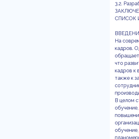
3.2. Разр
ЗАКЛЮЧЕ
СПИСОК 
ВВЕДЕНИ
На соврем
кадров. О
обращает 
что разви
кадров к 
также к з
сотрудник
производи
В целом с
обучение,
повышение
организац
обучение,
планомер