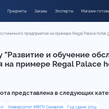
Предметы
Заказы
Эксперты
Магазин готов
тиничного предприятия на примере Regal Palace hotel gro
у "Развитие и обучение об
на примере Regal Palace ho
ота представлена в следующих кате
нт
Университет МФПУ Синергия
Год сдачи: 2019