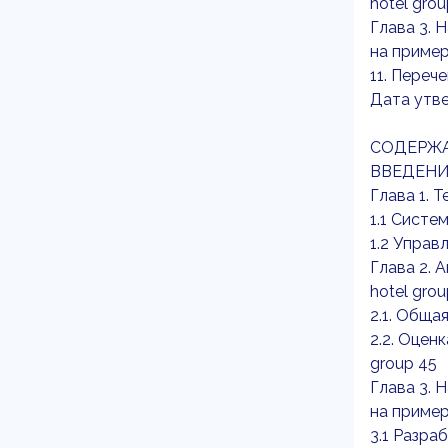
hotel gro
Глава 3. 
на пример
11. Переч
Дата утв
СОДЕРЖ
ВВЕДЕНИ
Глава 1. 
1.1 Систе
1.2 Управ
Глава 2. 
hotel grou
2.1. Обща
2.2. Оцен
group 45
Глава 3. 
на пример
3.1 Разра