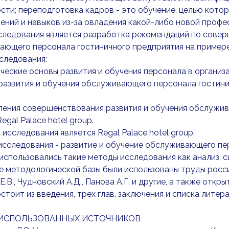
сти; переподготовка кадров - это обучение, целью кото
мений и навыков из-за овладения какой-либо новой профе
следования является разработка рекомендаций по совер
ющего персонала гостиничного предприятия на примере R
следования:
ические основы развития и обучения персонала в организа
 развития и обучения обслуживающего персонала гостинич
ления совершенствования развития и обучения обслужи
egal Palace hotel group.
исследования является Regal Palace hotel group.
сследования - развитие и обучение обслуживающего пе
использовались такие методы исследования как анализ, с
е методологической базы были использованы труды россий
Е.В., Чудновский А.Д., Панова А.Г. и другие, а также откр
стоит из введения, трех глав, заключения и списка литер
ИСПОЛЬЗОВАННЫХ ИСТОЧНИКОВ