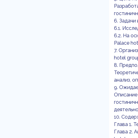
Разработ
гостиничн
6. Задачи
6.1. Иссл
6.2. На о
Palace ho
7. Органи
hotel gro
8. Предп
Теоретиче
анализ, о
9. Ожида
Описание
гостиничн
деятельно
10. Содер
Глава 1. 
Глава 2. 