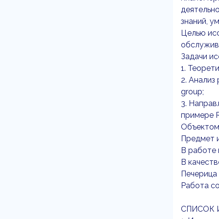
деятельно
знаний, у
Целью ис
обслужива
Задачи ис
1. Теорет
2. Анализ
group;
3. Направ
примере R
Объектом 
Предмет и
В работе 
В качеств
Печерица 
Работа со
СПИСОК 