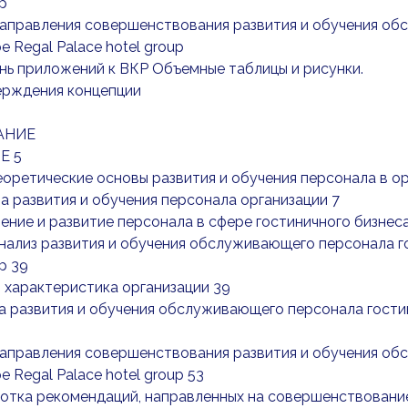
up
Направления совершенствования развития и обучения о
е Regal Palace hotel group
ень приложений к ВКР Объемные таблицы и рисунки.
ерждения концепции
АНИЕ
Е 5
Теоретические основы развития и обучения персонала в о
ма развития и обучения персонала организации 7
ление и развитие персонала в сфере гостиничного бизнес
Анализ развития и обучения обслуживающего персонала г
p 39
я характеристика организации 39
ка развития и обучения обслуживающего персонала гостин
Направления совершенствования развития и обучения о
е Regal Palace hotel group 53
ботка рекомендаций, направленных на совершенствовани