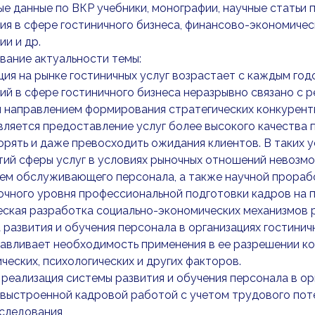
ые данные по ВКР учебники, монографии, научные статьи 
я в сфере гостиничного бизнеса, финансово-экономичес
ии и др.
вание актуальности темы:
ия на рынке гостиничных услуг возрастает с каждым го
ий в сфере гостиничного бизнеса неразрывно связано с 
 направлением формирования стратегических конкурент
вляется предоставление услуг более высокого качества
рять и даже превосходить ожидания клиентов. В таких
ий сферы услуг в условиях рыночных отношений невозмо
ем обслуживающего персонала, а также научной прорабо
чного уровня профессиональной подготовки кадров на 
ская разработка социально-экономических механизмов р
развития и обучения персонала в организациях гостини
авливает необходимость применения в ее разрешении ко
ческих, психологических и других факторов.
реализация системы развития и обучения персонала в орг
выстроенной кадровой работой с учетом трудового пот
сследования