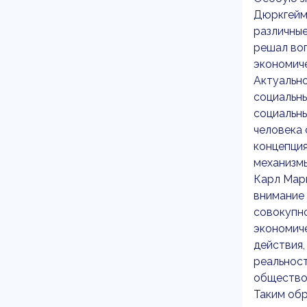
Дюркгейма
различные
решал воп
экономиче
Актуально
социальны
социальны
человека 
концепция
механизм
Карл Марк
внимание 
совокупно
экономиче
действия,
реальност
общество 
Таким обр