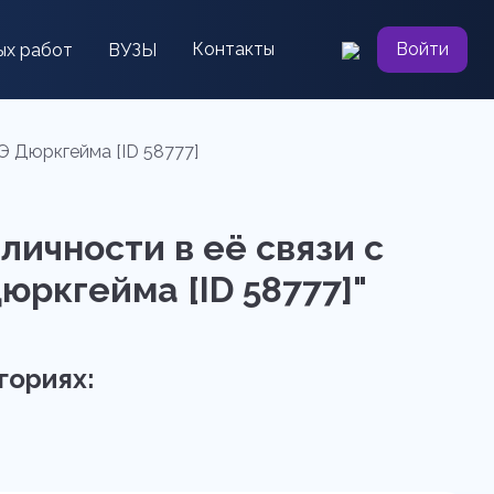
Контакты
Войти
ых работ
ВУЗЫ
Э Дюркгейма [ID 58777]
ичности в её связи с
юркгейма [ID 58777]"
гориях: