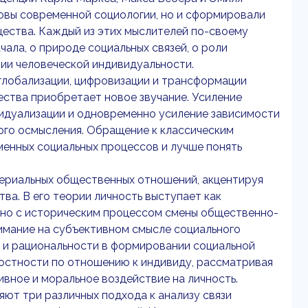
овы современной социологии, но и сформировали
ества. Каждый из этих мыслителей по-своему
ала, о природе социальных связей, о роли
ии человеческой индивидуальности.
 глобализации, цифровизации и трансформации
ства приобретает новое звучание. Усиление
видуализации и одновременно усиление зависимости
ого осмысления. Обращение к классическим
енных социальных процессов и лучше понять
териальных общественных отношений, акцентируя
а. В его теории личность выступает как
ано с историческим процессом смены общественно-
имание на субъективном смысле социального
й и рациональности в формировании социальной
лостности по отношению к индивиду, рассматривая
вное и моральное воздействие на личность.
ют три различных подхода к анализу связи