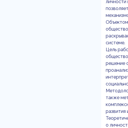
личности 
позволяет
механизмо
Объектом 
общество
раскрыва
системе.
Цель рабо
обществом
решение с
проанали
интерпре
социально
Методоло
также мет
комплексн
развития 
Теоретиче
о личност