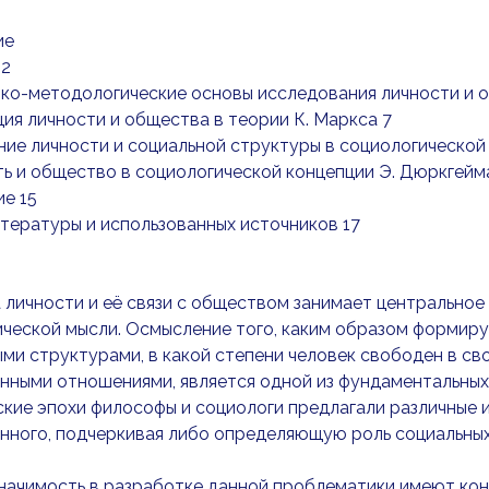
ие
 2
ико-методологические основы исследования личности и 
ция личности и общества в теории К. Маркса 7
ние личности и социальной структуры в социологической
ть и общество в социологической концепции Э. Дюркгейма
е 15
тературы и использованных источников 17
личности и её связи с обществом занимает центральное
ческой мысли. Осмысление того, каким образом формируе
ми структурами, в какой степени человек свободен в св
ными отношениями, является одной из фундаментальных 
кие эпохи философы и социологи предлагали различные
нного, подчеркивая либо определяющую роль социальных
начимость в разработке данной проблематики имеют кон