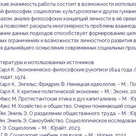
кая значимость работы состоит в возможности использо
й философии, социологии, культурологии и других гуман
азом, анализ философских концепций личности в её связ
 позволяет раскрыть многомерность проблемы взаимоде
ание данных подходов способствует формированию целос
ых ограничениях и возможностях личностного развития 
я дальнейшего осмысления современных социальных про
тературы и использованных источников
 Карл К. Экономическо-философские рукописи 1844 года // М
издат, 1974.
Карл К., Энгельс, Фридрих Ф. Немецкая идеология. – М. : П
 Карл К. К критике политической экономии. – М. : Эксмо, 20
 Макс М. Протестантская этика и дух капитализма. – М. : Ю
 Макс М. Хозяйство и общество. Очерки понимающей социоло
йм, Эмиль Э. О разделении общественного труда. – М. : Юр
йм, Эмиль Э. Самоубийство. Социологическое исследование
 Э. Социология. – М. : Юрайт, 2023.
Г.В. Социология: учебник для вузов. – М. : Норма, 2022.