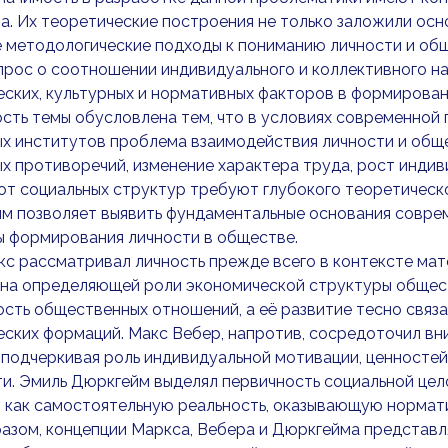
. Их теоретические построения не только заложили осн
 методологические подходы к пониманию личности и общ
рос о соотношении индивидуального и коллективного нач
ских, культурных и нормативных факторов в формирован
сть темы обусловлена тем, что в условиях современной
х институтов проблема взаимодействия личности и обще
х противоречий, изменение характера труда, рост инди
от социальных структур требуют глубокого теоретическ
м позволяет выявить фундаментальные основания соврем
ы формирования личности в обществе.
с рассматривал личность прежде всего в контексте ма
на определяющей роли экономической структуры обществ
сть общественных отношений, а её развитие тесно связ
ских формаций. Макс Вебер, напротив, сосредоточил вн
 подчеркивая роль индивидуальной мотивации, ценносте
и. Эмиль Дюркгейм выделял первичность социальной це
как самостоятельную реальность, оказывающую нормати
азом, концепции Маркса, Вебера и Дюркгейма представля