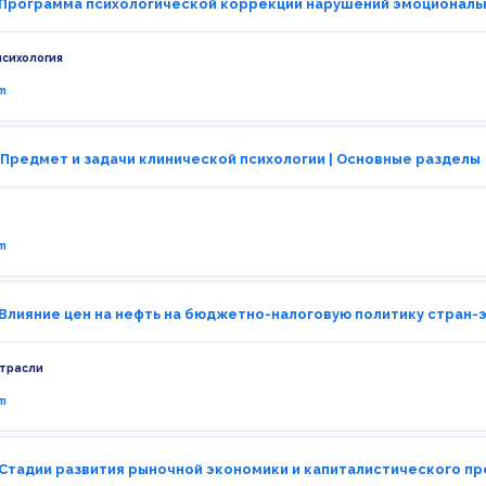
 Программа психологической коррекции нарушений эмоциональ
психология
m
 Предмет и задачи клинической психологии | Основные разделы
m
 Влияние цен на нефть на бюджетно-налоговую политику стран
отрасли
m
 Стадии развития рыночной экономики и капиталистического п