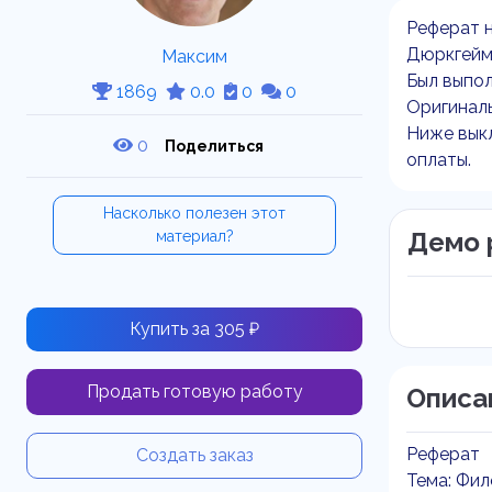
Реферат н
Дюркгей
Максим
Был выпол
1869
0.0
0
0
Оригиналь
Ниже выкл
0
Поделиться
оплаты.
Насколько полезен этот
Демо 
материал?
Купить за 305 ₽
Продать готовую работу
Описа
Реферат
Создать заказ
Тема: Фил