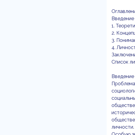
Оглавлен
Введение
1. Теорет
2. Концеп
3. Понима
4. Личнос
Заключени
Список ли
Введение
Проблема 
социологи
социальны
обществен
историчес
обществе
личности.
Особую з