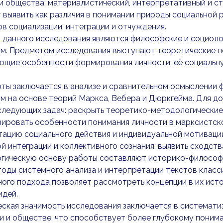
и общества: материалистический, интерпретативный и с
 выявить как различия в понимании природы социальной р
в социализации, интеграции и отчуждения.
данного исследования являются философские и социолог
м. Предметом исследования выступают теоретические п
ющие особенности формирования личности, её социальн
ты заключается в анализе и сравнительном осмыслении ф
 на основе теорий Маркса, Вебера и Дюркгейма. Для д
ледующих задач: раскрыть теоретико-методологические 
зировать особенности понимания личности в марксистск
тацию социального действия и индивидуальной мотиваци
й интеграции и коллективного сознания; выявить сходств
гическую основу работы составляют историко-философс
оды системного анализа и интерпретации текстов класс
ого подхода позволяет рассмотреть концепции в их ист
идей.
ская значимость исследования заключается в системати
и и обществе, что способствует более глубокому поним