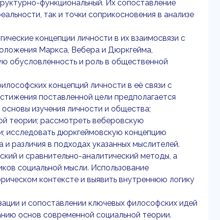
труктурно-функциональный. Их сопоставление
еальности, так и точки соприкосновения в анализе
ические концепции личности в их взаимосвязи с
оложения Маркса, Вебера и Дюркгейма,
ую обусловленность и роль в общественной
илософских концепций личности в её связи с
остижения поставленной цели предполагается
основы изучения личности и общества;
ой теории; рассмотреть веберовскую
и; исследовать дюркгеймовскую концепцию
а и различия в подходах указанных мыслителей.
кий и сравнительно-аналитический методы, а
иков социальной мысли. Использование
орическом контексте и выявить внутреннюю логику
зации и сопоставлении ключевых философских идей
анию основ современной социальной теории.