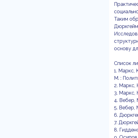
Практичес
социально
Таким обр
Дюркгейма
Исследов
структурн
основу дл
Список ли
1. Маркс,
М. : Полит
2. Маркс, 
3. Маркс,
4. Вебер,
5. Вебер,
6. Дюркге
7. Дюркге
8. Гидденс
9. Осипов 