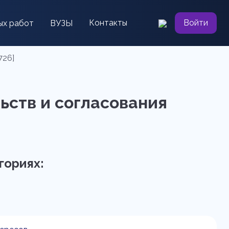
Контакты
Войти
ых работ
ВУЗЫ
726]
ьств и согласования
гориях: