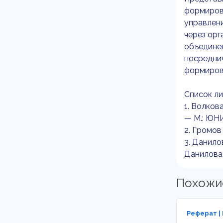
формиров
управлени
через орг
объедине
посредни
формирова
Список ли
1. Волков
— М.: ЮН
2. Громов
3. Данило
Данилова.
Похожи
Реферат |