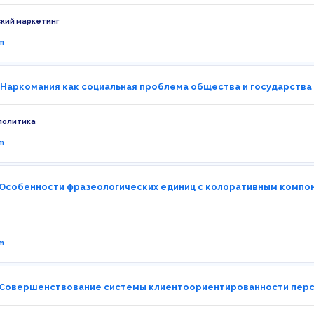
кий маркетинг
m
 Наркомания как социальная проблема общества и государства
политика
m
 Особенности фразеологических единиц с колоративным компон
m
 Совершенствование системы клиентоориентированности персо