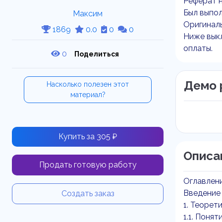
Реферат н
Был выпол
Максим
Оригиналь
1869
0.0
0
0
Ниже выкл
оплаты.
0
Поделиться
Демо 
Насколько полезен этот
материал?
Купить за 305 ₽
Описа
Продать готовую работу
Оглавлен
Введение
Создать заказ
1. Теорет
1.1. Поня