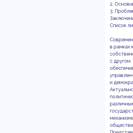
2. Основн
3. Пробле
Заключени
Список ли
Современ
в рамках 
собственн
с другом.
обеспечи
управленч
и демокра
Актуально
политиче
различных
государс
механизм
обществен
Представи