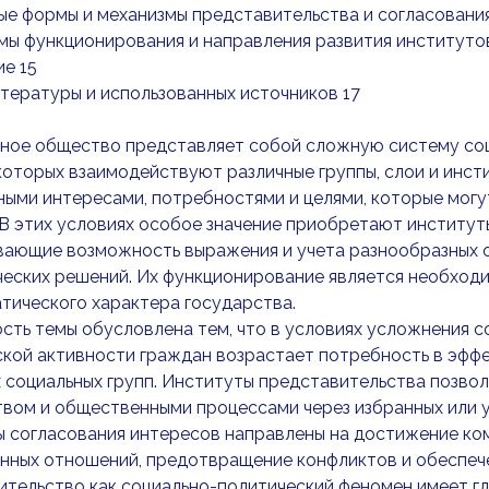
ые формы и механизмы представительства и согласовани
мы функционирования и направления развития институто
е 15
тературы и использованных источников 17
ное общество представляет собой сложную систему соци
которых взаимодействуют различные группы, слои и инст
ыми интересами, потребностями и целями, которые могут 
 В этих условиях особое значение приобретают институт
вающие возможность выражения и учета разнообразных о
еских решений. Их функционирование является необходи
тического характера государства.
сть темы обусловлена тем, что в условиях усложнения 
ской активности граждан возрастает потребность в эфф
 социальных групп. Институты представительства позво
твом и общественными процессами через избранных или
ы согласования интересов направлены на достижение к
ных отношений, предотвращение конфликтов и обеспече
тельство как социально-политический феномен имеет глу