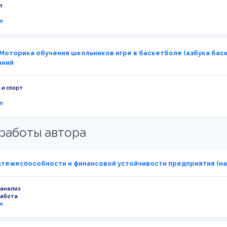
т
m
 Моторика обучения школьников игре в баскетболе (азбука баск
аний
 и спорт
m
работы автора
атежеспособности и финансовой устойчивости предприятия (на 
 анализ
работа
m