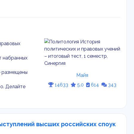
 правовых
ёт набранных
е размещены
Майя
14633
5.0
614
343
о. Делайте
выступлений высших российских споук