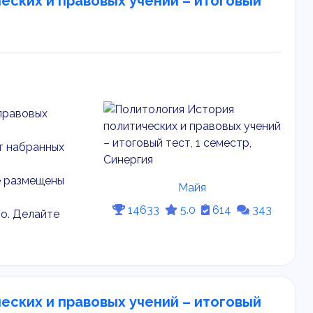
еских и правовых учений – итоговый
 правовых
ёт набранных
е размещены
Майя
14633
5.0
614
343
о. Делайте
еских и правовых учений – итоговый