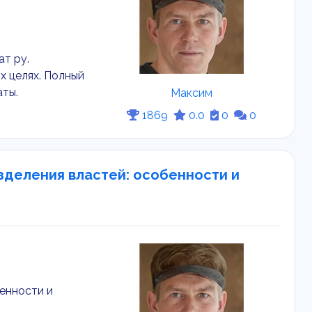
ат ру.
х целях. Полный
аты.
Максим
1869
0.0
0
0
зделения властей: особенности и
бенности и