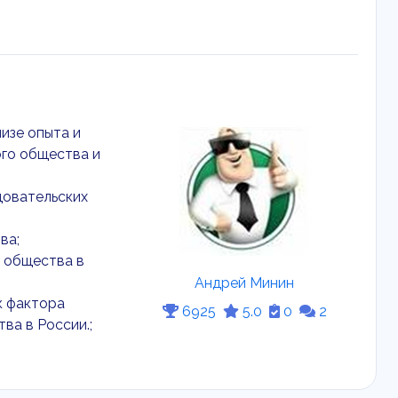
изе опыта и
го общества и
довательских
ва;
 общества в
Андрей Минин
к фактора
6925
5.0
0
2
ва в России.;