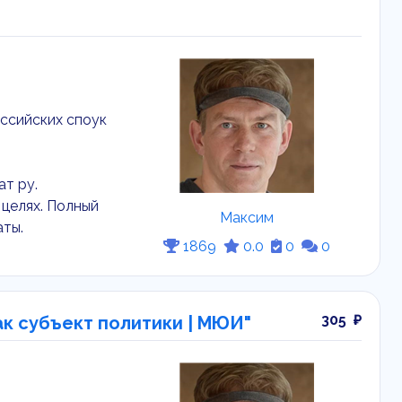
ссийских споук
ат ру.
целях. Полный
Максим
аты.
1869
0.0
0
0
305 ₽
ак субъект политики | МЮИ"