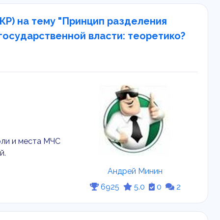
КР) на тему "Принцип разделения
государственной власти: теоретико?
оли и места МЧС
й.
Андрей Минин
6925
5.0
0
2