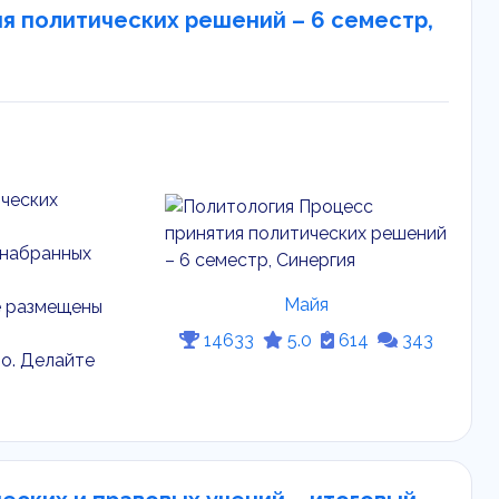
ия политических решений – 6 семестр,
ических
 набранных
Майя
е размещены
14633
5.0
614
343
о. Делайте