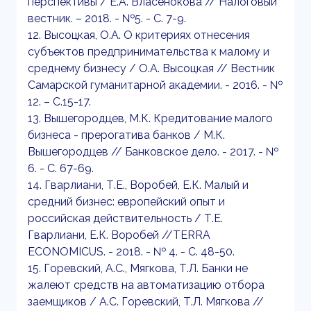
перспективы / Е.А. Власенокова // Налоговый
вестник. – 2018. - №5. - С. 7-9.
12. Высоцкая, О.А. О критериях отнесения
субъектов предпринимательства к малому и
среднему бизнесу / О.А. Высоцкая // Вестник
Самарской гуманитарной академии. - 2016. - №
12. – С.15-17.
13. Вышегородцев, М.К. Кредитование малого
бизнеса - прерогатива банков / М.К.
Вышегородцев // Банковское дело. - 2017. - №
6. - С. 67-69.
14. Гварлиани, Т.Е., Воробей, Е.К. Малый и
средний бизнес: европейский опыт и
российская действительность / Т.Е.
Гварлиани, Е.К. Воробей //ТЕRRА
ECONOMICUS. - 2018. - № 4. - С. 48-50.
15. Горевский, А.С., Мягкова, Т.Л. Банки не
жалеют средств на автоматизацию отбора
заемщиков / А.С. Горевский, Т.Л. Мягкова //