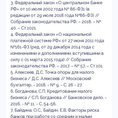
3. Федеральный закон «О центральном Банке
РФ» от 10 июля 2002 года № 86-ФЗ1 (в
редакции от 29 июля 2018 года №86-ФЗ) //
Coбpaниe зaкoнoдaтeльcтвa PФ. – 2018. – №
40. – Cт.1021.
4. Федеральный закон «О национальной
платежной системе РФ» от 27 июня 2011 года
№161-ФЗ (ред. от 29 декабря 2014 года с
изменениями и дополнениями, вступившими в
силу с 01 марта 2015 года) // Coбpaниe
зaкoнoдaтeльcтвa PФ. – 2017. – № 57. – Cт.101.
5. Алексеев, Д.С. Точка опоры для малого
бизнеса / Д.С. Алексеев // Московский
бухгалтер. - 2018. - № 9. - С. 26 - 27.
6. Богданова, С.П. Кредитование малого
бизнеса / С.П. Богданова // Банковское дело. -
2016. - № 11. - С. 54-56.
7. Байдина, О.С., Байдин, Е.В. Факторы риска
банков при работе со средним и малым