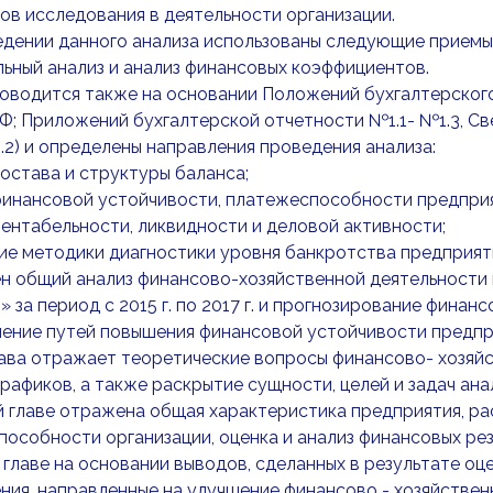
ов исследования в деятельности организации.
дении данного анализа использованы следующие приемы и
ьный анализ и анализ финансовых коэффициентов.
оводится также на основании Положений бухгалтерского
Ф; Приложений бухгалтерской отчетности №1.1- №1.3, Св
.2) и определены направления проведения анализа:
состава и структуры баланса;
финансовой устойчивости, платежеспособности предприя
рентабельности, ликвидности и деловой активности;
ие методики диагностики уровня банкротства предприят
ен общий анализ финансово-хозяйственной деятельности
» за период с 2015 г. по 2017 г. и прогнозирование финан
ление путей повышения финансовой устойчивости предпр
ава отражает теоретические вопросы финансово- хозяй
графиков, а также раскрытие сущности, целей и задач ан
 главе отражена общая характеристика предприятия, р
особности организации, оценка и анализ финансовых рез
 главе на основании выводов, сделанных в результате о
ния, направленные на улучшение финансово - хозяйстве