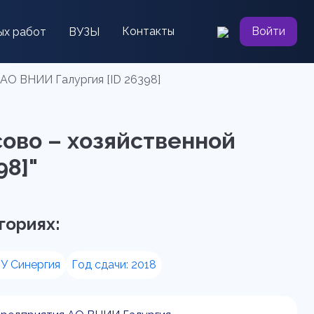
Контакты
Войти
ых работ
ВУЗЫ
 АО ВНИИ Галургия [ID 26398]
сово – хозяйственной
98]"
гориях:
У Синергия
Год сдачи: 2018