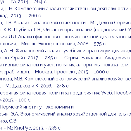
ун – та, 2014. – 264 с.
фи, Г.Н. Комплексный анализ хозяйственной деятельности: к
кад., 2013. — 266 с.
а, Л.В. Анализ финансовой отчетности - М.: Дело и Сервис, 
, К.В., Шубина Т.В., Финансы организаций (предприятий): Уч
вич, Л.Л. Анализ финансово – хозяйственной деятельност
олович, - Минск: Экоперспектива, 2008, - 575 с.
а, А. Н., Финансовый анализ : учебник и практикум для ака
тво Юрайт, 2017 — 285 с. — Серия : Бакалавр. Академичес
ативные финансы и учет: понятия, алгоритмы, показатели: 
перераб. и доп. – Москва: Проспект, 2015. – 1000 с.
апова, М.В. Комплексный экономический анализ хозяйствен
- М.: Дашков и К, 2016. - 248 c.
осрочная финансовая политика предприятия: Учеб. Пособие
2015. – 100 с.
Пермский институт экономики и
рьян, Э.А. Экономический анализ хозяйственной деятельнос
ко, С.Э.
 - М.: КноРус, 2013. - 536 c.