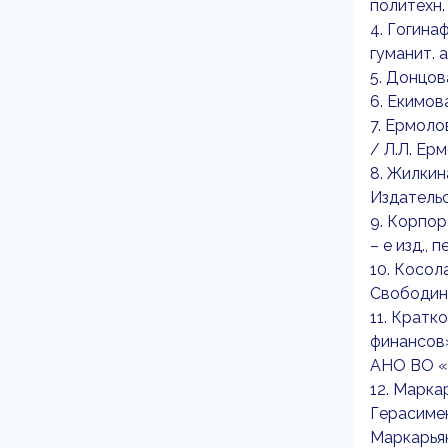
политехн. 
4. Гогина
гуманит. а
5. Донцов
6. Екимова
7. Ермоло
/ Л.Л. Ерм
8. Жилкин
Издательс
9. Корпор
– е изд., 
10. Косол
Свободин. 
11. Кратк
финансов»,
АНО ВО «
12. Марка
Герасимен
Маркарьян.