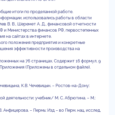
бщие итоги по проделанной работе.
нформации, использовались работы в области
алев В. В., Шеремет А. Д., финансовой отчетности
РФ и Министерства финансов РФ, первостепенных
я на сайтах в интернете.
ого положения предприятия и конкретные
ышения эффективности производства на
зложенных на 76 страницах. Содержит 16 формул, 9
2 Приложения (Приложены в отдельном файле).
ечевицына, К.В. Чечевицын. – Ростов-на-Дону:
й деятельности: учебник/ М. С. Абрютина. – М.:
 Анфицерова. – Пермь: Изд – во Перм. нац. исслед.