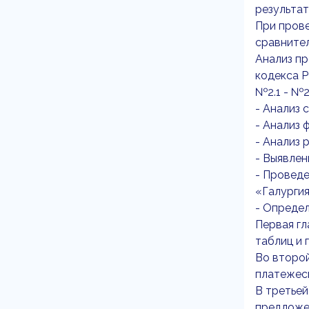
результат
При прове
сравнител
Анализ пр
кодекса Р
№2.1 - №2
- Анализ 
- Анализ 
- Анализ 
- Выявлен
- Провед
«Галургия
- Опреде
Первая гл
таблиц и 
Во второй
платежесп
В третьей
предложе