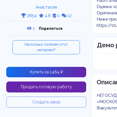
Работа на
Оценка: х
Анастасия
Оригиналь
2854
4.8
0
12
Ниже прил
https://st
2
Поделиться
Демо 
Насколько полезен этот
материал?
Купить за 1464 ₽
Описа
Продать готовую работу
НЕГОСУД
«МОСКОВ
Создать заказ
Факульте