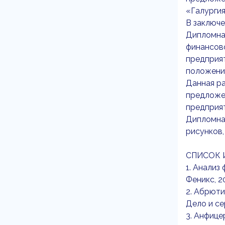
«Галургия
В заключ
Дипломная
финансово
предприят
положения
Данная р
предложе
предприят
Дипломная
рисунков,
СПИСОК 
1. Анализ
Феникс, 20
2. Абрюти
Дело и сер
3. Анфице