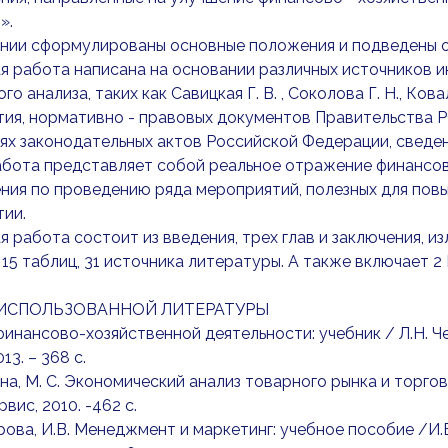
».
ении сформулированы основные положения и подведены о
 работа написана на основании различных источников и
го анализа, таких как Савицкая Г. В. , Соколова Г. Н., Ков
ия, нормативно - правовых документов Правительства 
х законодательных актов Российской Федерации, сведени
абота представляет собой реальное отражение финансов
ния по проведению ряда мероприятий, полезных для пов
ии.
 работа состоит из введения, трех глав и заключения, и
 15 таблиц, 31 источника литературы. А также включает 
ИСПОЛЬЗОВАННОЙ ЛИТЕРАТУРЫ
 финансово-хозяйственной деятельности: учебник / Л.Н. Ч
13. – 368 с.
на, М. С. Экономический анализ товарного рынка и торгово
вис, 2010. -462 с.
рова, И.В. Менеджмент и маркетинг: учебное пособие /И.В.