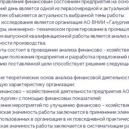
правления финансовым состоянием предприятия на осно
ий день является одной из первоочередной и актуально
тим объясняется актуальность выбранной темы работы.
исследования является организация АО ВНИИ «Галургия»
ры, инженерно- техническом проектировании в промышл
 выпускной квалификационной работы является анализ 
ности производства.
ты состоит в проведении анализа финансово - хозяйстве
ации положения предприятия и разработка предложений 
ию поставленной цели способствует решение следующ
ие теоретических основ анализа финансовой деятельнос
щую характеристику организации;
финансово – хозяйственной деятельности предприятия А
лургия» с помощью финансовых показателей;
жение мероприятий по улучшению финансово – хозяйстве
ская значимость работы заключается в применении элем
пользованных в организации в их повседневной практиче
кая значимость работы заключается в систематизации р