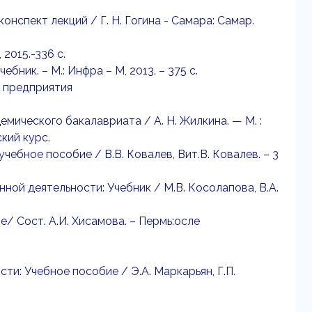
онспект лекций / Г. Н. Гогина - Самара: Самар.
2015.-336 с.
ебник. – М.: Инфра – М, 2013. – 375 с.
и предприятия
демического бакалавриата / А. Н. Жилкина. — М. :
кий курс.
учебное пособие / В.В. Ковалев, Вит.В. Ковалев. – 3
ной деятельности: Учебник / М.В. Косолапова, В.А.
/ Сост. А.И. Хисамова. – Пермь:осле
ти: Учебное пособие / Э.А. Маркарьян, Г.П.