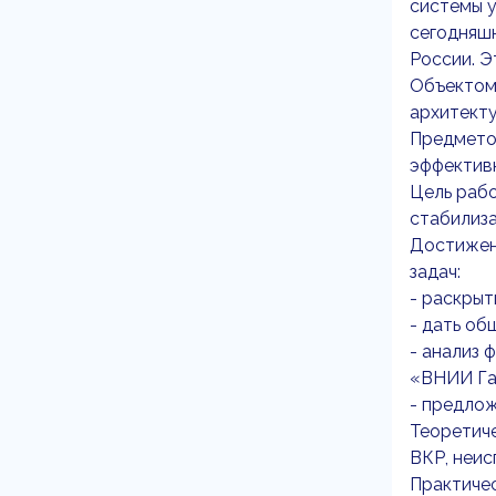
системы у
сегодняшн
России. Э
Объектом 
архитекту
Предметом
эффектив
Цель рабо
стабилиз
Достижен
задач:
- раскрыт
- дать об
- анализ 
«ВНИИ Га
- предло
Теоретиче
ВКР, неис
Практичес