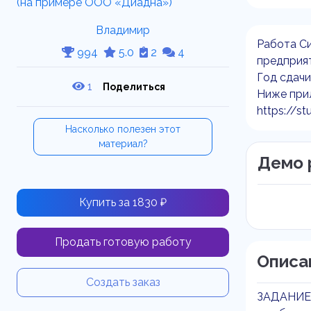
Владимир
Работа Си
994
5.0
2
4
предприя
Год сдачи
1
Поделиться
Ниже прил
https://st
Насколько полезен этот
материал?
Демо 
Купить за 1830 ₽
Продать готовую работу
Описа
Создать заказ
ЗАДАНИЕ