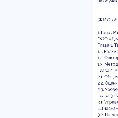
на обуча
(Ф.И.О. о
1.Тема : 
ООО «Диад
Глава 1. 
1.1. Роль
1.2. Факт
1.3. Мето
Глава 2. 
2.1. Обща
2.2. Оцен
2.3. Уров
Глава 3.
3.1. Упра
«Диадна»
3.2. Пред