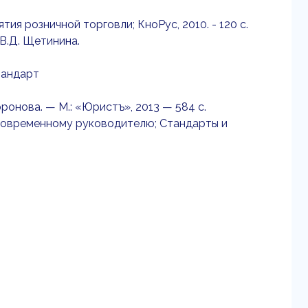
ия розничной торговли; КноРус, 2010. - 120 c.
 В.Д. Щетинина.
тандарт
ронова. — М.: «Юристъ», 2013 — 584 с.
л современному руководителю; Стандарты и