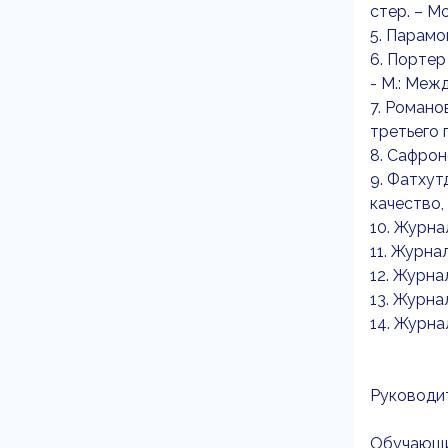
стер. – М
5. Парамо
6. Портер
- М.: Меж
7. Романо
третьего п
8. Сафрон
9. Фатхут
качество, 
10. Журн
11. Журна
12. Журна
13. Журна
14. Журна
Руководит
Обучающий