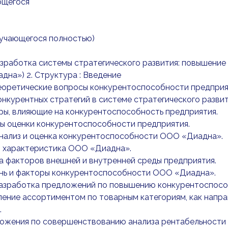
ющегося
бучающегося полностью)
Разработка системы стратегического развития: повышени
на») 2. Структура : Введение
Теоретические вопросы конкурентоспособности предприят
 конкурентных стратегий в системе стратегического развит
оры, влияющие на конкурентоспособность предприятия.
ды оценки конкурентоспособности предприятия.
Анализ и оценка конкурентоспособности ООО «Диадна».
я характеристика ООО «Диадна».
ка факторов внешней и внутренней среды предприятия.
ень и факторы конкурентоспособности ООО «Диадна».
 Разработка предложений по повышению конкурентоспос
вление ассортиментом по товарным категориям, как на
.
ложения по совершенствованию анализа рентабельности 