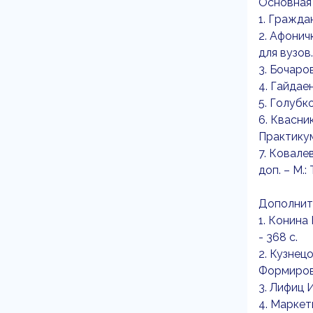
Основная
1. Гражда
2. Афонич
для вузов.
3. Бочаро
4. Гайдаен
5. Голубк
6. Квасни
Практикум
7. Ковале
доп. – М.:
Дополнит
1. Конина
- 368 c.
2. Кузнец
Формирова
3. Лифиц 
4. Маркет