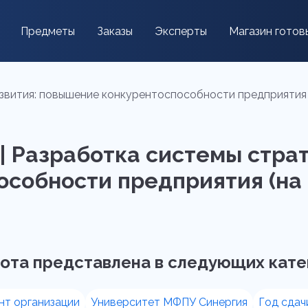
Предметы
Заказы
Эксперты
Магазин готов
азвития: повышение конкурентоспособности предприятия 
 | Разработка системы стра
особности предприятия (на
ота представлена в следующих кате
т организации
Университет МФПУ Синергия
Год сдач