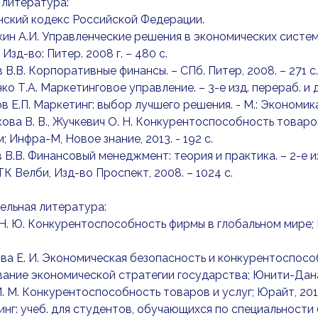
 литература:
нский кодекс Российской Федерации.
кин А.И. Управленческие решения в экономических систем
 Изд-во: Питер. 2008 г. – 480 с.
в В.В. Корпоративные финансы. – СПб. Питер, 2008. – 271 с.
ко Т.А. Маркетинговое управление. – 3-е изд. перераб. и до
ов Е.П. Маркетинг: выбор лучшего решения. - М.: Экономика,
кова В. В., Жучкевич О. Н. Конкурентоспособность товаро
; Инфра-М, Новое знание, 2013. - 192 c.
в В.В. Финансовый менеджмент: теория и практика. – 2-е из
 ТК Велби, Изд-во Проспект, 2008. – 1024 с.
ельная литература:
 Н. Ю. Конкурентоспособность фирмы в глобальном мире; 
ова Е. И. Экономическая безопасность и конкурентоспосо
ние экономической стратегии государства; Юнити-Дана, 
И. М. Конкурентоспособность товаров и услуг; Юрайт, 2013
инг: учеб. для студентов, обучающихся по специальности 0