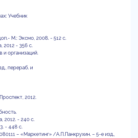
ах: Учебник
п.- М.: Эксмо, 2008. - 512 с.
 2012 - 356 c.
в и организаций.
д., перераб. и
Проспект, 2012.
бность.
2012. - 240 c.
. - 448 c.
80111 – «Маркетинг» /А.П.Панкрухин. – 5-е изд.,