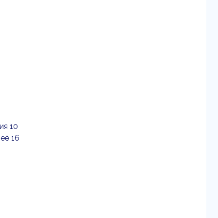
ия 10
её 16