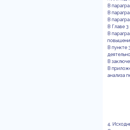
В парагр
В парагра
В парагр
В Главе 
В парагра
повышени
В пункте 
деятельно
В заключ
В приложе
анализа п
4. Исходн