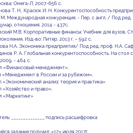
осква: Омега-Л, 2007-656 с.
нова Т. Н., Красюк И. Н. Конкурентоспособность предприят
 М. Международная конкуренция. - Пер. с англ. / Под ред.
дунар. отношения, 2014 - 437с.
вский М.В. Корпоративные финансы: Учебник для вузов. С
околения. Изд-во: Питер. 2013 г. – 592 с.
ова Н.А. Экономика предприятия/ Под ред. проф. Н.А. Саф
динов Р. А. Глобальная конкурентоспособность. На сто
2009. - 464 c.
ал «Финансовый менеджмент».
л «Менеджмент в России и за рубежом».
л «Экономический анализ: теория и практика»
л «Хозяйство и право».
л «Маркетинг»
ель: ______________ подпись расшифровка
ся задание получил: «12» июля 2017г.