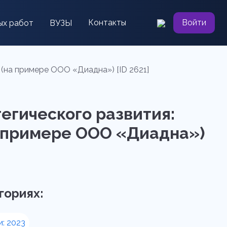
Контакты
Войти
ых работ
ВУЗЫ
(на примере ООО «Диадна») [ID 2621]
тегического развития:
 примере ООО «Диадна»)
гориях:
и: 2023