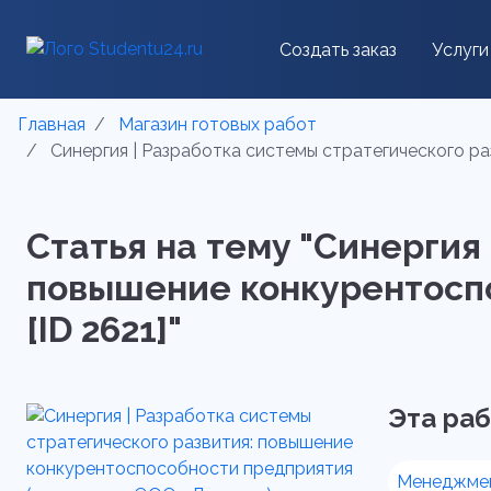
Создать заказ
Услуги
Главная
Магазин готовых работ
Синергия | Разработка системы стратегического р
Статья на тему "Синергия
повышение конкурентосп
[ID 2621]"
Эта раб
Менеджмен