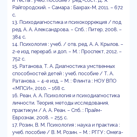
и тесты : учеб. пособие / ред.-сост. Д. Я.
Райгородский. – Самара : Бахрах-М, 2011. – 672
с.
13. Психодиагностика и психокоррекция / под
ред. А. А. Александрова. – Спб. : Питер, 2008. –
384 с.
14. Психология : учеб. / отв. ред. А. А. Крылов. –
2-е изд, перераб. и доп. – М. : Проспект, 2012. –
752 с.
15. Ратанова, Т. А. Диагностика умственных
способностей детей : учеб. пособие / Т. А.
Ратанова. – 4-е изд. – М. : Флинта : НОУ ВПО
«МПСИ», 2010. – 168 с.
16. Реан, А. А. Психология и психодиагностика
личности. Теория, методы исследования,
практикум / А. А. Реан. – Спб. : Прайм-
Еврознак, 2008. – 255 с.
17. Розин, В. М. Психология : наука и практика :
учеб. пособие / В. М. Розин. – М. : РГГУ : Омега-