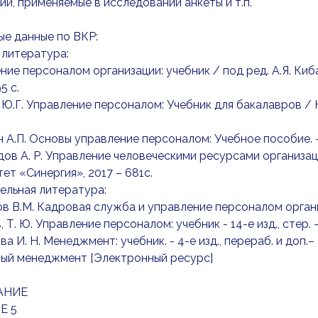
ии, применяемые в исследовании анкеты и т.п.
ые данные по ВКР:
 литература:
ение персоналом организации: учебник / под ред. А.Я. Киба
5 с.
, Ю.Г. Управление персоналом: Учебник для бакалавров / Ю.
н А.П. Основы управление персоналом: Учебное пособие. - 
дов А. Р. Управление человеческими ресурсами организации: 
ет «Синергия», 2017 – 681с.
ельная литература:
ов В.М. Кадровая служба и управление персоналом организ
, Т. Ю. Управление персоналом: учебник - 14-е изд., стер. – 
ва И. Н. Менеджмент: учебник. - 4-е изд., перераб. и доп.– 
вый менеджмент [Электронный ресурс]
АНИЕ
Е 5