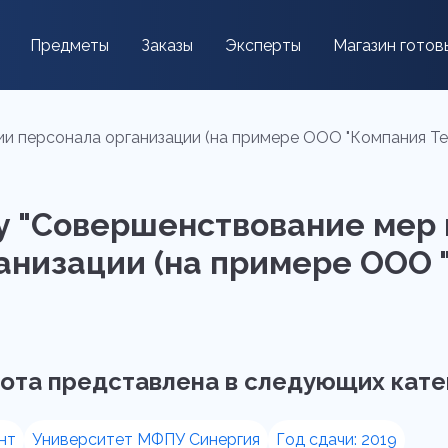
Предметы
Заказы
Эксперты
Магазин готов
персонала организации (на примере ООО "Компания Тензо
у "Совершенствование мер
низации (на примере ООО "
ота представлена в следующих кате
нт
Университет МФПУ Синергия
Год сдачи: 2019