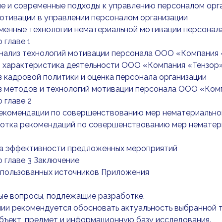
тие и современные подходы к управлению персоналом орг
 мотивации в управлении персоналом организации
еменные технологии нематериальной мотивации персонал
 главе 1
Анализ технологий мотивации персонала ООО «Компания
ая характеристика деятельности ООО «Компания «Тензор
из кадровой политики и оценка персонала организации
из методов и технологий мотивации персонала ООО «Ком
 главе 2
 Рекомендации по совершенствованию мер нематериальн
аботка рекомендаций по совершенствованию мер немате
нка эффективности предложенных мероприятий
 главе 3 Заключение
спользованных источников Приложения
ые вопросы, подлежащие разработке.
ии рекомендуется обосновать актуальность выбранной т
бъект, предмет и информационную базу исследования.