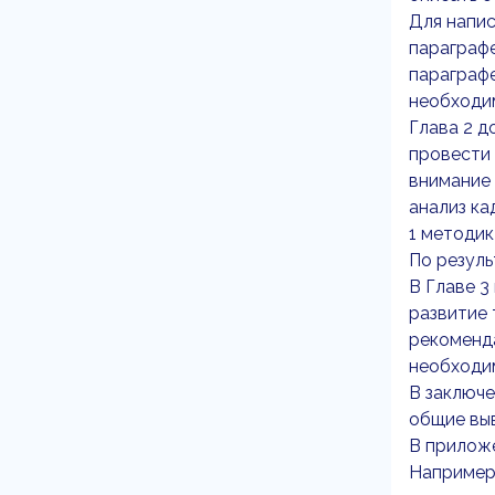
Для напис
параграфе
параграфе
необходим
Глава 2 д
провести 
внимание 
анализ ка
1 методик
По резуль
В Главе 3
развитие 
рекоменда
необходи
В заключ
общие вы
В приложе
Например