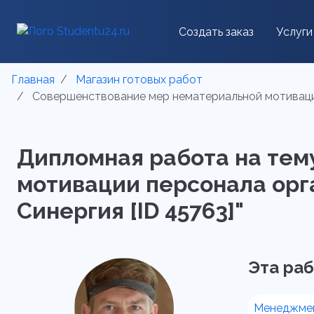
Создать заказ
Услуги
Главная
Магазин готовых работ
Совершенствование мер нематериальной мотивации 
Дипломная работа на тем
мотивации персонала орга
Синергия [ID 45763]"
Эта раб
Менеджме