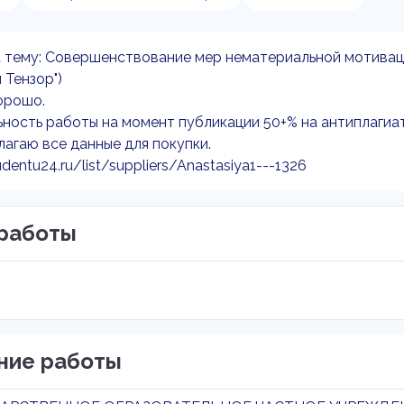
а тему: Совершенствование мер нематериальной мотивац
 Тензор")
орошо.
ность работы на момент публикации 50+% на антиплагиат
агаю все данные для покупки.
udentu24.ru/list/suppliers/Anastasiya1---1326
работы
ние работы