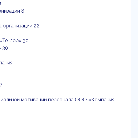
8
анизации 8
 организации 22
«Тензор» 30
» 30
пания
й
ериальной мотивации персонала ООО «Компания