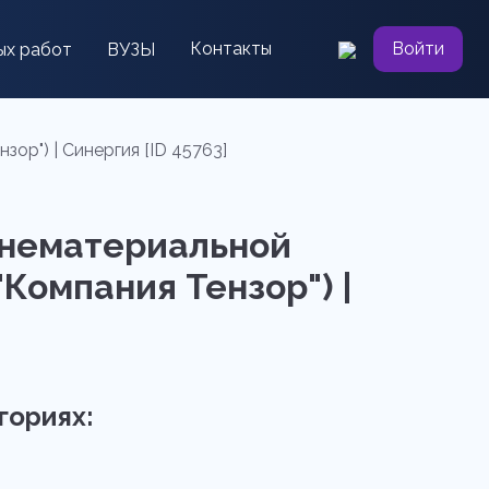
Контакты
Войти
ых работ
ВУЗЫ
р") | Синергия [ID 45763]
 нематериальной
Компания Тензор") |
гориях: