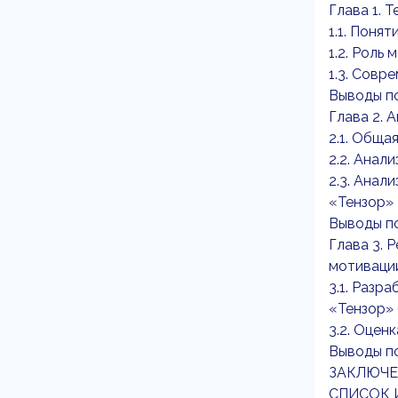
Глава 1. 
1.1. Поня
1.2. Роль
1.3. Совр
Выводы по
Глава 2. 
2.1. Обща
2.2. Анал
2.3. Анал
«Тензор»
Выводы по
Глава 3.
мотиваци
3.1. Раз
«Тензор» 
3.2. Оцен
Выводы по
ЗАКЛЮЧЕ
СПИСОК 