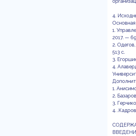
организац
4. Исходн
Основная
1. Управл
2017. — 69
2. Одегов
513 c.
3. Егорши
4. Алавер
Университ
Дополнит
1. Анисим
2. Базаров
3. Герчико
4. .Кадро
СОДЕРЖ
ВВЕДЕНИ