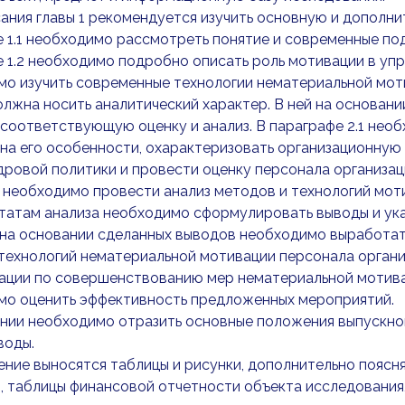
ания главы 1 рекомендуется изучить основную и дополни
 1.1 необходимо рассмотреть понятие и современные по
 1.2 необходимо подробно описать роль мотивации в упр
о изучить современные технологии нематериальной мот
олжна носить аналитический характер. В ней на основан
соответствующую оценку и анализ. В параграфе 2.1 необ
на его особенности, охарактеризовать организационную 
дровой политики и провести оценку персонала организаци
 необходимо провести анализ методов и технологий мот
татам анализа необходимо сформулировать выводы и ука
 на основании сделанных выводов необходимо выработа
технологий нематериальной мотивации персонала органи
ции по совершенствованию мер нематериальной мотивац
мо оценить эффективность предложенных мероприятий.
ении необходимо отразить основные положения выпускн
воды.
ние выносятся таблицы и рисунки, дополнительно поясн
, таблицы финансовой отчетности объекта исследования