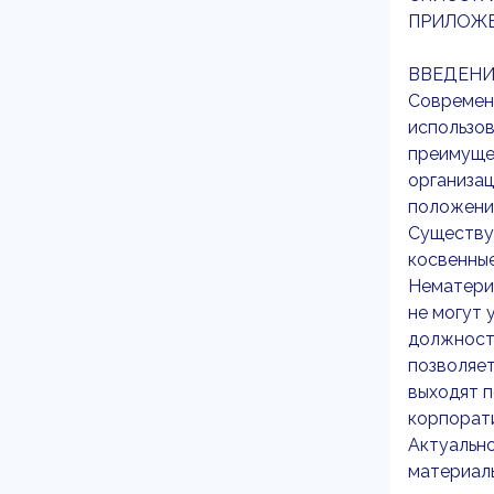
ПРИЛОЖЕ
ВВЕДЕНИ
Современ
использов
преимуще
организац
положение
Существую
косвенные
Нематери
не могут 
должностн
позволяет
выходят п
корпорат
Актуальн
материаль