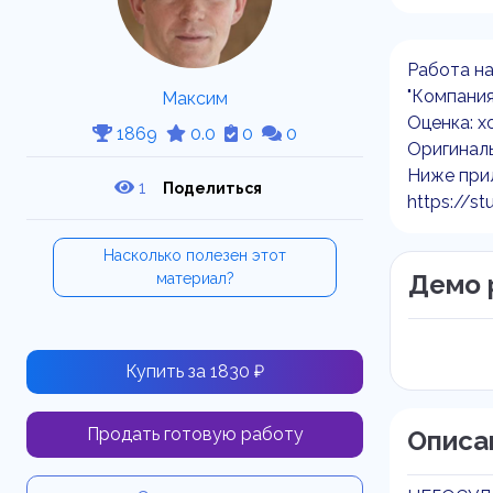
Работа н
"Компания
Максим
Оценка: х
1869
0.0
0
0
Оригиналь
Ниже прил
1
Поделиться
https://st
Насколько полезен этот
Демо 
материал?
Купить за 1830 ₽
Продать готовую работу
Описа