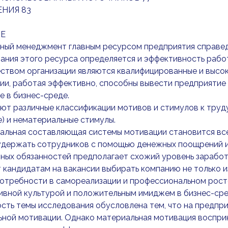
НИЯ 83
Е
ный менеджмент главным ресурсом предприятия справед
ания этого ресурса определяется и эффективность рабо
ством организации являются квалифицированные и высо
ии, работая эффективно, способны вывести предприятие 
 в бизнес-среде.
т различные классификации мотивов и стимулов к труду
) и нематериальные стимулы.
альная составляющая системы мотивации становится все
удержать сотрудников с помощью денежных поощрений и
ых обязанностей предполагает схожий уровень заработно
 кандидатам на вакансии выбирать компанию не только 
отребности в самореализации и профессиональном рост
ивной культурой и положительным имиджем в бизнес-сре
ость темы исследования обусловлена тем, что на предп
ной мотивации. Однако материальная мотивация воспри