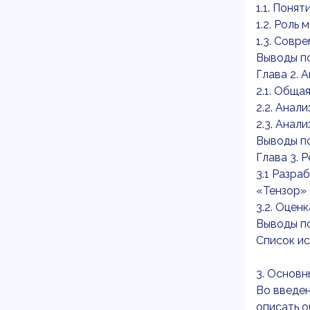
1.1. Поня
1.2. Роль
1.3. Совр
Выводы по
Глава 2. 
2.1. Общ
2.2. Анал
2.3. Анал
Выводы по
Глава 3.
3.1 Разр
«Тензор»
3.2. Оце
Выводы по
Список и
3. Основн
Во введен
описать о