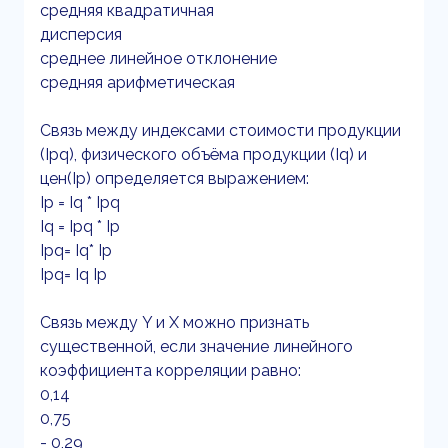
средняя квадратичная
дисперсия
среднее линейное отклонение
средняя арифметическая
Связь между индексами стоимости продукции
(Ipq), физического объёма продукции (Iq) и
цен(Ip) определяется выражением:
Ip = Iq * Ipq
Iq = Ipq * Ip
Ipq= Iq* Ip
Ipq= Iq Ip
Связь между Y и X можно признать
существенной, если значение линейного
коэффициента корреляции равно:
0,14
0,75
- 0,29