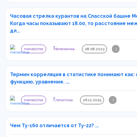
Часовая стрелка курантов на Спасской башне Мо
Когда часы показывают 18.00, то расстояние ме
дл...
menedzher
Математика
08.08.2023
1
Термин корреляция в статистике понимают как: 
функцию, уравнение. ...
menedzher
Статистика
26.12.2025
1
Чем Ту-160 отличается от Ту-22? ...