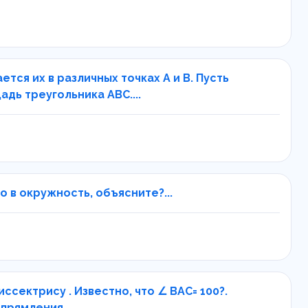
тся их в различных точках А и В. Пусть
дь треугольника АВС....
 в окружность, объясните?...
сектрису . Известно, что ∠ BAC= 100?.
прямления...