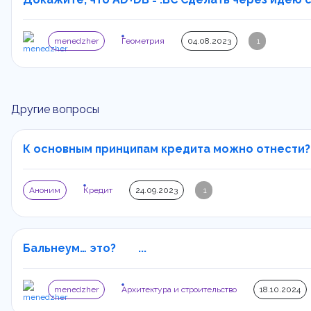
menedzher
Геометрия
04.08.2023
1
Другие вопросы
К основным принципам кредита можно отнести?.
Аноним
Кредит
24.09.2023
1
Бальнеум… это? ...
menedzher
Архитектура и строительство
18.10.2024