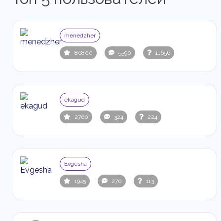
menedzher
86800
5590
11656
ekagud
2760
324
224
Evgesha
1945
270
113