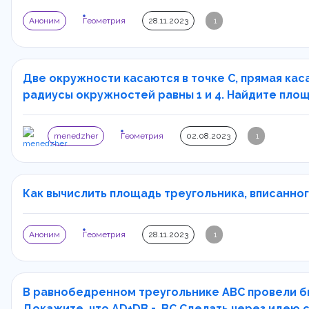
Аноним
Геометрия
28.11.2023
1
Две окружности касаются в точке С, прямая касае
радиусы окружностей равны 1 и 4. Найдите площа
menedzher
Геометрия
02.08.2023
1
Как вычислить площадь треугольника, вписанного
Аноним
Геометрия
28.11.2023
1
В равнобедренном треугольнике ABC провели бис
Докажите, что AD+DB = .BC Сделать через идею с