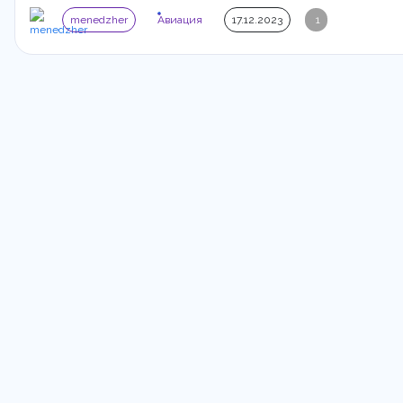
menedzher
Авиация
17.12.2023
1