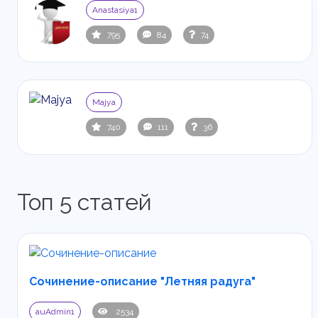
Anastasiya1
795
84
74
Majya
740
111
36
Топ 5 статей
Сочинение-описание "Летняя радуга"
auAdmin1
2534