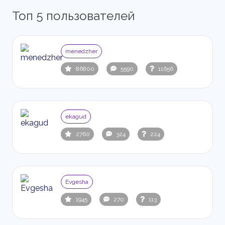
Топ 5 пользователей
menedzher
86800
5590
11656
ekagud
2760
324
224
Evgesha
1945
270
113