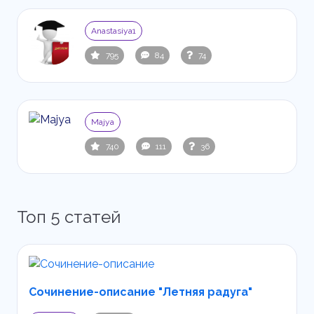
Anastasiya1
795
84
74
Majya
740
111
36
Топ 5 статей
Сочинение-описание "Летняя радуга"