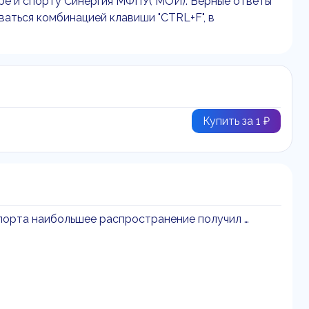
ре и спорту Синергия МФПУ( МОИ). Верные ответы
ваться комбинацией клавиши "CTRL+F", в
Купить за 1 ₽
спорта наибольшее распространение получил …