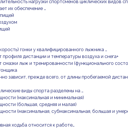
длительность нагрузки спортсменов циклических видов сп
ет их обеспечение …
 пищей
оздухом
ищей
скорость) гонки у квалифицированного лыжника …
т профиля дистанции и температуры воздуха и снега+
т смазки лыж и тренированности (функционального состо
гонщика
но зависит, прежде всего, от длины пробегаемой диста
клические виды спорта разделены на …
щности (максимальная и минимальная)
щности (большая, средняя и малая)
щности (максимальная, субмаксимальная, большая и умер
вная ходьба относится к работе…