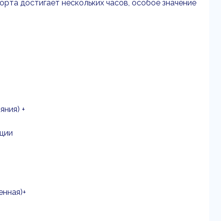
орта достигает нескольких часов, особое значение
яния) +
нции
енная)+