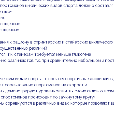
портсменов циклических видов спорта должно составлят
нные+
ные
асыщенные
сыщенные
ания к рациону в спринтерских и стайерских циклических
 существенных различий
ся, т.к. стайерам требуется меньше гликогена
но различаются, т.к. при сравнительно небольшом и по
ическим видам спорта относятся спортивные дисциплины,
ит соревнование спортсменов на скорость+
ны демонстрируют уровень развития своих силовых воз
 спортсменов происходит по замкнутому кругу+
ы соревнуются в различных видах, которые позволяют в