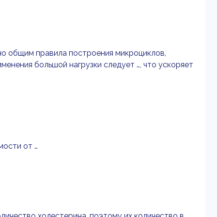
сно общим правила построения микроциклов,
менения большой нагрузки следует …, что ускоряет
мости от …
личество холестерина, поэтому их количество в