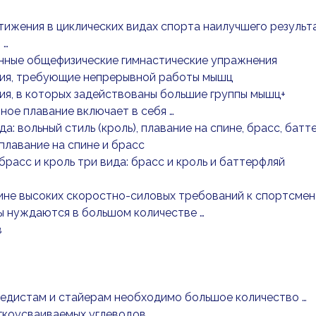
тижения в циклических видах спорта наилучшего резуль
 …
нные общефизические гимнастические упражнения
ия, требующие непрерывной работы мышц
я, в которых задействованы большие группы мышц+
ное плавание включает в себя …
да: вольный стиль (кроль), плавание на спине, брасс, батт
 плавание на спине и брасс
 брасс и кроль три вида: брасс и кроль и баттерфляй
ине высоких скоростно-силовых требований к спортсмен
ы нуждаются в большом количестве …
в
педистам и стайерам необходимо большое количество …
гкоусваиваемых углеводов