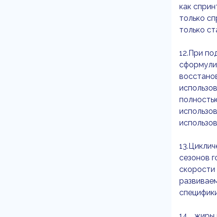
как сприн
только с
только ст
12.При по
сформулир
восстано
использов
полность
использов
использо
13.Циклич
сезонов г
скорости
развивае
специфик
14.… жиры