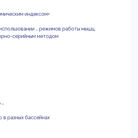
кемическим индексом+
 использовании … режимов работы мышц,
торно-серийным методом
 …
о в разных бассейнах