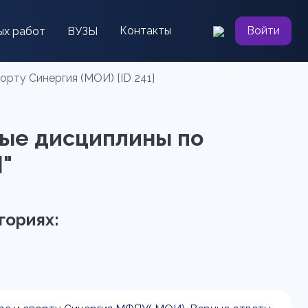
Контакты
Войти
ых работ
ВУЗЫ
рту Синергия (МОИ) [ID 241]
ные дисциплины по
]"
гориях: