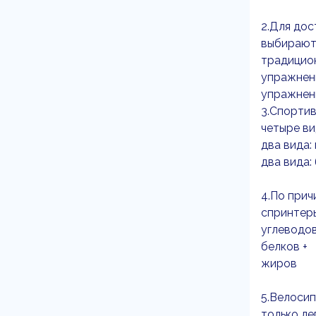
2.Для дос
выбирают
традицио
упражнен
упражнени
3.Спортив
четыре ви
два вида:
два вида:
4.По прич
спринтер
углеводо
белков +
жиров
5.Велоси
только ле