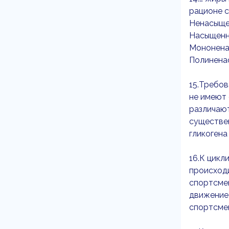
рационе с
Ненасыще
Насыщен
Мононен
Полинена
15.Требов
не имеют
различают
существен
гликогена
16.К цикл
происход
спортсме
движение
спортсмен