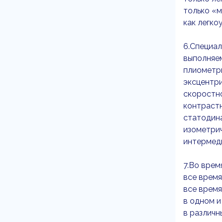
только «
как легко
6.Специал
выполняе
плиометри
эксцентр
скоростно
контрастн
статодин
изометри
интермед
7.Во врем
все время
все время
в одном и
в различн