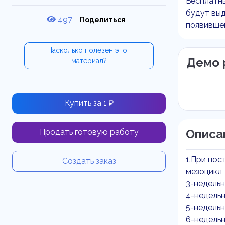
Бесплатны
будут выд
497
Поделиться
появивше
Насколько полезен этот
Демо 
материал?
Купить за 1 ₽
Описа
Продать готовую работу
1.При пос
Создать заказ
мезоцикл
3-недель
4-недель
5-недель
6-недель