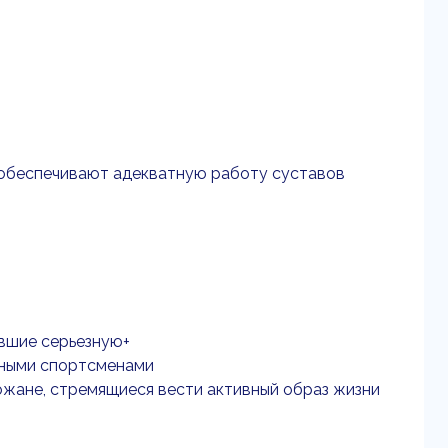
 и обеспечивают адекватную работу суставов
вшие серьезную+
ьными спортсменами
ожане, стремящиеся вести активный образ жизни