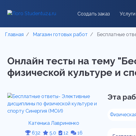
Создать заказ
Услуги
Главная
Магазин готовых работ
Бесплатные отве
Онлайн тесты на тему "Б
физической культуре и спо
Эта раб
Физическая
Катенька Лавриненко
632
5.0
12
16