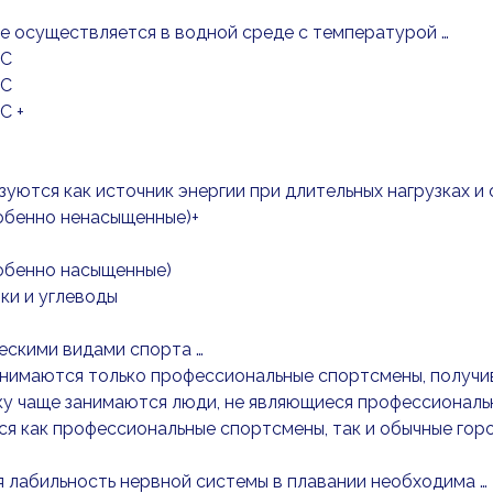
е осуществляется в водной среде с температурой …
°С
°С
°С +
ьзуются как источник энергии при длительных нагрузках
обенно ненасыщенные)+
обенно насыщенные)
ки и углеводы
ескими видами спорта …
анимаются только профессиональные спортсмены, получи
ку чаще занимаются люди, не являющиеся профессионал
я как профессиональные спортсмены, так и обычные гор
я лабильность нервной системы в плавании необходима …