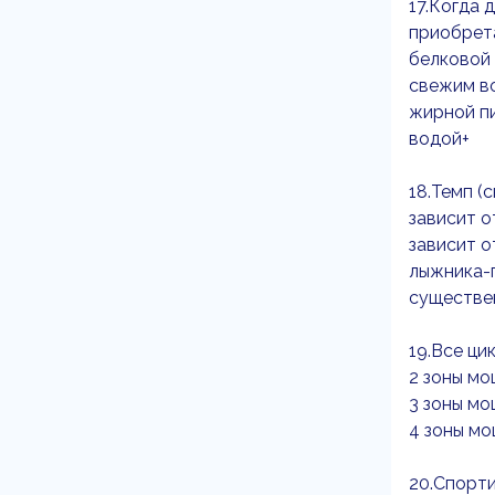
17.Когда 
приобрета
белковой
свежим в
жирной п
водой+
18.Темп (
зависит о
зависит о
лыжника-
существен
19.Все ци
2 зоны мо
3 зоны мо
4 зоны мо
20.Спорти