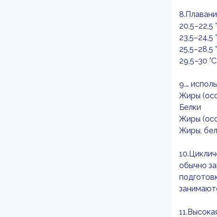
8.Плавани
20,5–22,5 
23,5–24,5 
25,5–28,5 
29,5–30 °С
9.… испол
Жиры (ос
Белки
Жиры (ос
Жиры, бел
10.Циклич
обычно з
подготов
занимаютс
11.Высока