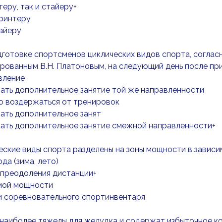
теру, так и стайеру+
принтеру
айеру
дготовке спортсменов циклических видов спорта, согла
ованным В.Н. Платоновым, на следующий день после при
вление
ать дополнительное занятие той же направленности
ю воздержаться от тренировок
ать дополнительное занят
вать дополнительное занятие смежной направленности+
еские виды спорта разделены на зоны мощности в зависи
ода (зима, лето)
 преодоления дистанции+
мой мощности
и соревновательного спортинвентаря
 наиболее тяжелы для желудка и содержат избыточное ко