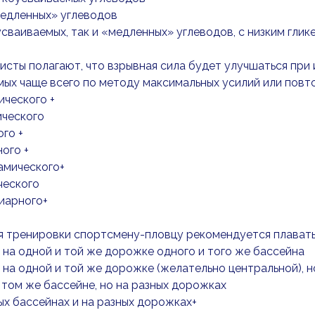
медленных» углеводов
усваиваемых, так и «медленных» углеводов, с низким гли
исты полагают, что взрывная сила будет улучшаться при
мых чаще всего по методу максимальных усилий или пов
ческого +
ического
го +
ого +
амического+
ческого
иарного+
я тренировки спортсмену-пловцу рекомендуется плавать
 на одной и той же дорожке одного и того же бассейна
 на одной и той же дорожке (желательно центральной), н
 том же бассейне, но на разных дорожках
ых бассейнах и на разных дорожках+