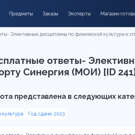
Предметы
Заказы
Эксперты
Магазин готов
ты- Элективные дисциплины по физической культуре и спо
есплатные ответы- Электив
рту Синергия (МОИ) [ID 241
ота представлена в следующих кате
 культура
Год сдачи: 2023