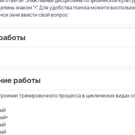
е ответы- Элективные дисциплины по физической культу
елены знаком "+". Для удобства поиска можете воспользо
мся окне ввести свой вопрос
работы
ние работы
троении тренировочного процесса в циклических видах 
ный
ный+
ный
ный