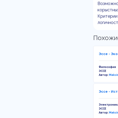
Возможно 
корыстны
Критерии 
логичност
Похожи
Эссе - Эк
Философия
ЭССЕ
Автор:
Maksi
Эссе - Ис
Электроника
ЭССЕ
Автор:
Maksi