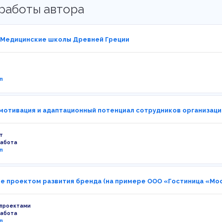
работы автора
 Медицинские школы Древней Греции
m
мотивация и адаптационный потенциал сотрудников организаций
т
работа
m
е проектом развития бренда (на примере ООО «Гостиница «Мос
 проектами
работа
m