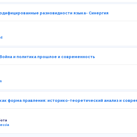
одифицированные разновидности языка- Синергия
ud
 Война и политика прошлое и современность
m
как форма правления: историко-теоретический анализ и совр
бота
essia