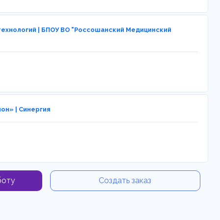
технологий | БПОУ ВО "Россошанский Медицинский
он» | Синергия
боту
Создать заказ