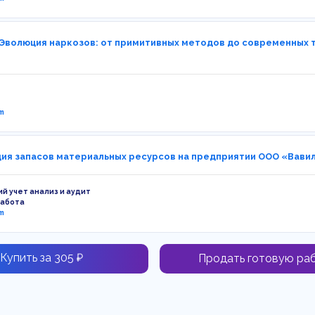
 Эволюция наркозов: от примитивных методов до современных 
m
ия запасов материальных ресурсов на предприятии ООО «Вавил
ий учет анализ и аудит
работа
m
Купить за 305 ₽
Продать готовую ра