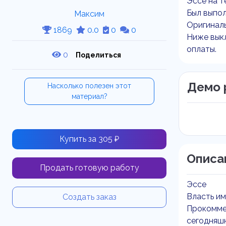
Эссе на т
Был выпол
Максим
Оригиналь
1869
0.0
0
0
Ниже выкл
оплаты.
0
Поделиться
Демо 
Насколько полезен этот
материал?
Купить за 305 ₽
Описа
Продать готовую работу
Эссе
Власть им
Создать заказ
Прокоммен
сегодняшн