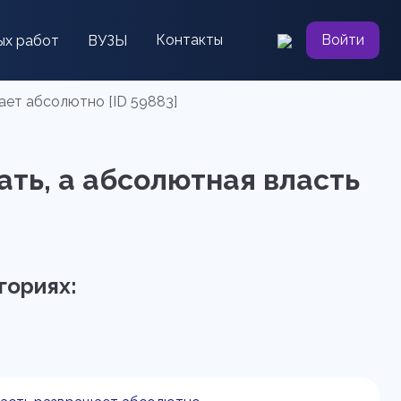
Контакты
Войти
ых работ
ВУЗЫ
ает абсолютно [ID 59883]
ать, а абсолютная власть
гориях: