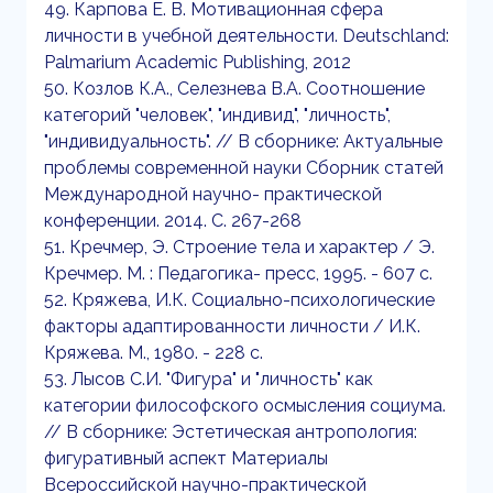
49. Карпова Е. В. Мотивационная сфера
личности в учебной деятельности. Deutschland:
Palmarium Academic Publishing, 2012
50. Козлов К.А., Селезнева В.А. Соотношение
категорий "человек", "индивид", "личность",
"индивидуальность". // В сборнике: Актуальные
проблемы современной науки Сборник статей
Международной научно- практической
конференции. 2014. С. 267-268
51. Кречмер, Э. Строение тела и характер / Э.
Кречмер. М. : Педагогика- пресс, 1995. - 607 с.
52. Кряжева, И.К. Социально-психологические
факторы адаптированности личности / И.К.
Кряжева. М., 1980. - 228 с.
53. Лысов С.И. "Фигура" и "личность" как
категории философского осмысления социума.
// В сборнике: Эстетическая антропология:
фигуративный аспект Материалы
Всероссийской научно-практической