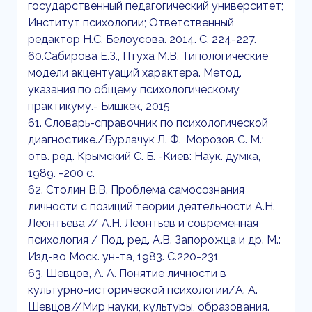
государственный педагогический университет;
Институт психологии; Ответственный
редактор Н.С. Белоусова. 2014. С. 224-227.
60.Сабирова Е.З., Птуха М.В. Типологические
модели акцентуаций характера. Метод.
указания по общему психологическому
практикуму.- Бишкек, 2015
61. Словарь-справочник по психологической
диагностике./Бурлачук Л. Ф., Морозов С. М.;
отв. ред. Крымский С. Б. -Киев: Наук. думка,
1989. -200 с.
62. Столин В.В. Проблема самосознания
личности с позиций теории деятельности А.Н.
Леонтьева // А.Н. Леонтьев и современная
психология / Под. ред. А.В. Запорожца и др. М.:
Изд-во Моск. ун-та, 1983. С.220-231
63. Шевцов, А. А. Понятие личности в
культурно-исторической психологии/А. А.
Шевцов//Мир науки, культуры, образования.