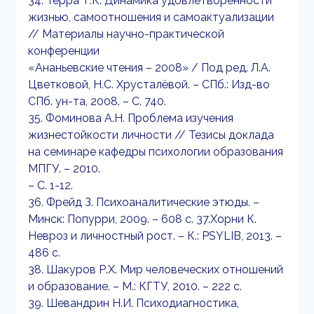
34. Терра Т.К. Динамика удовлетворенности
жизнью, самоотношения и самоактуализации
// Материалы научно-практической
конференции
«Ананьевские чтения – 2008» / Под ред. Л.А.
Цветковой, Н.С. Хрусталёвой. – СПб.: Изд-во
СПб. ун-та, 2008. – С. 740.
35. Фоминова А.Н. Проблема изучения
жизнестойкости личности // Тезисы доклада
на семинаре кафедры психологии образования
МПГУ. – 2010.
– С. 1-12.
36. Фрейд З. Психоаналитические этюды. –
Минск: Попурри, 2009. – 608 с. 37.Хорни К.
Невроз и личностный рост. – К.: PSYLIB, 2013. –
486 с.
38. Шакуров Р.Х. Мир человеческих отношений
и образование. – М.: КГТУ, 2010. – 222 с.
39. Шевандрин Н.И. Психодиагностика,