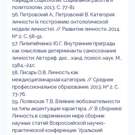
Кафедра социологии, социальной работы и
политологии. 2013. С. 77-81
56. Петровский А., Петровский В. Категория
личности (к построению онтологической
модели личности). // Развитие личности. 2014.
№ 2. С. 58-91.
57. Пилипейченко Ю.Г. Внутренние преграды
как смысловые детерминанты самосознания
личности: Автореф. дис. . канд. психол. наук. М.,
1984.-24с
58. Писарь О.В. Личность как
междисциплинарная категория. // Среднее
профессиональное образование. 2013. № 2. С.
73-76.
59. Полянская Т.В. Влияние любознательности
на типы акцентуации характера. // В сборнике:
Личность в современном мире сборник
научных статей Всероссийской научно-
практической конференции. Уральский