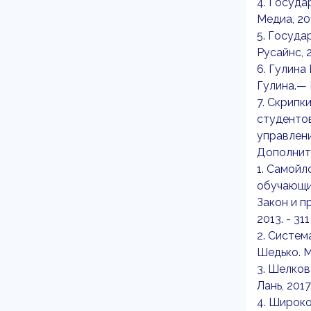
4. Госуда
Медиа, 201
5. Госуда
Русайнс, 2
6. Гулина
Гулина.— М
7. Скрипк
студенто
управлени
Дополнит
1. Самойл
обучающих
Закон и п
2013. - 311
2. Систем
Шедько. М.
3. Шелков
Лань, 2017.
4. Широко