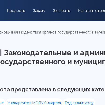
Предметы
Заказы
Эксперты
Магазин готов
сновы взаимодействия органов государственного и муниц
я | Законодательные и адми
осударственного и муницип
ота представлена в следующих кате
нт
Университет МФПУ Синергия
Год сдачи: 2023