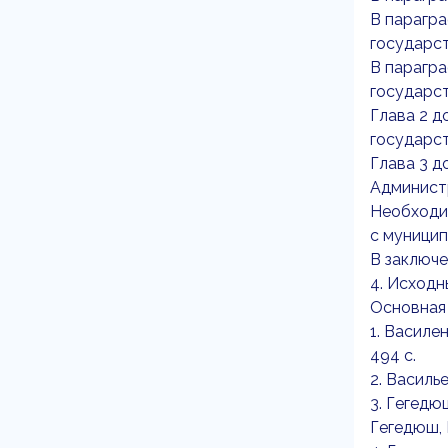
В парагра
государст
В парагра
государст
Глава 2 д
государст
Глава 3 д
Администр
Необходи
с муницип
В заключ
4. Исходн
Основная
1. Василе
494 с.
2. Василье
3. Гегедю
Гегедюш, 