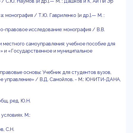
 С.Ю. Наумов [и др.].— М. : Дашков и К, Ай Пи Эр
монография / Т.Ю. Гавриленко [и др.].— М. :
но-правовое исследование: монография / В.В.
 и местного самоуправления: учебное пособие для
» и «Государственное и муниципальное
 правовые основы: Учебник для студентов вузов,
е управление» / В.Д. Самойлов. - М.: ЮНИТИ-ДАНА,
бщ. ред. Ю.Н.
условиях. М.:
, С.Н.