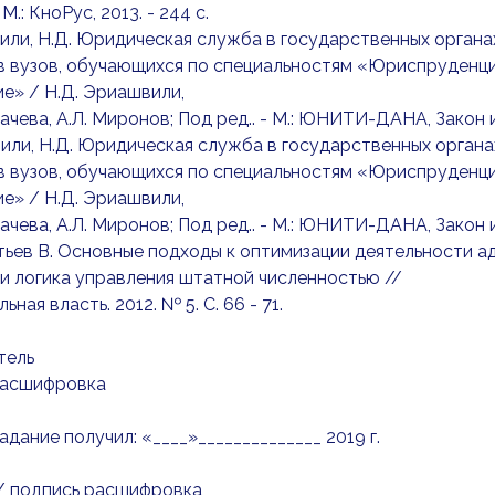
М.: КноРус, 2013. - 244 c.
или, Н.Д. Юридическая служба в государственных органа
в вузов, обучающихся по специальностям «Юриспруденци
е» / Н.Д. Эриашвили,
ачева, А.Л. Миронов; Под ред.. - М.: ЮНИТИ-ДАНА, Закон и 
или, Н.Д. Юридическая служба в государственных органа
в вузов, обучающихся по специальностям «Юриспруденци
е» / Н.Д. Эриашвили,
ачева, А.Л. Миронов; Под ред.. - М.: ЮНИТИ-ДАНА, Закон и 
тьев В. Основные подходы к оптимизации деятельности 
и логика управления штатной численностью //
ная власть. 2012. № 5. С. 66 - 71.
тель
расшифровка
адание получил: «____»______________ 2019 г.
 / подпись расшифровка