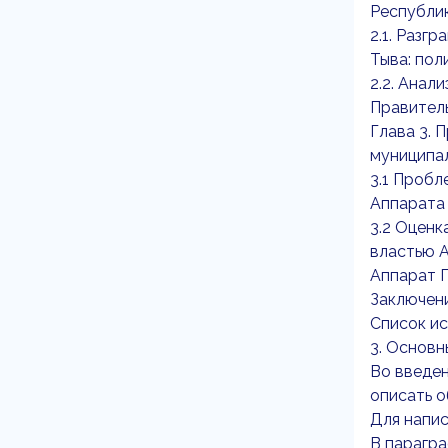
Республи
2.1. Разг
Тыва: пол
2.2. Анал
Правител
Глава 3. 
муниципал
3.1 Пробл
Аппарата
3.2 Оцен
властью 
Аппарат 
Заключен
Список и
3. Основн
Во введен
описать о
Для напис
В парагра