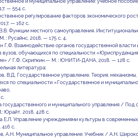
рственное и муниципальное управление: учебное пособие /
7. — 554 c.
рственное регулирование факторов экономического роста: 
017. — 162 c.
 В.В. Функции местного самоуправления. Институциональ
. : Русайнс, 2018. — 175 c. 4.
ин Г.Ф. Взаимодействие органов государственной власти
в вузов, обучающихся по специальности «Юриспруденция
е» / Г.Ф. Скрипкин.— М. : ЮНИТИ-ДАНА, 2018. — 128 c.
ельная литература:
ов, В.Д. Государственное управление. Теория, механизмы,
ся по специальности «Государственное и муниципально
раво,
 c.
а государственного и муниципального управления / Под о
: Юрайт, 2018. 428 с.
а Е.Л. Управление учреждениями культуры в современных 
 416 с.
в, А.Н. Муниципальное управление: Учебник / А.Н. Широков