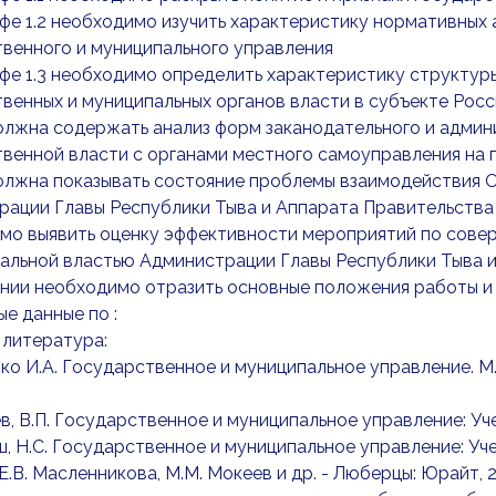
фе 1.2 необходимо изучить характеристику нормативных
венного и муниципального управления
фе 1.3 необходимо определить характеристику структур
венных и муниципальных органов власти в субъекте Рос
олжна содержать анализ форм заканодательного и адми
венной власти с органами местного самоуправления на 
олжна показывать состояние проблемы взаимодействия О
ации Главы Республики Тыва и Аппарата Правительства
мо выявить оценку эффективности мероприятий по сове
альной властью Администрации Главы Республики Тыва и
ении необходимо отразить основные положения работы и
ые данные по :
 литература:
нко И.А. Государственное и муниципальное управление. М.
в, В.П. Государственное и муниципальное управление: Учебно
ш, Н.С. Государственное и муниципальное управление: Уч
Е.В. Масленникова, М.М. Мокеев и др. - Люберцы: Юрайт, 20