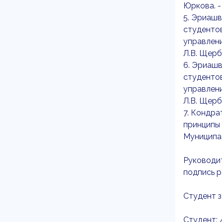
Юркова. - 
5. Эриашв
студенто
управлени
Л.В. Щерб
6. Эриашв
студенто
управлени
Л.В. Щерб
7. Кондра
принципы 
Муниципаль
Руководи
подпись 
Студент з
Студент: