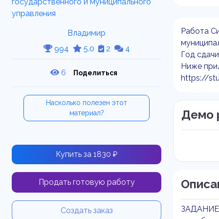
Работа Си
Владимир
муниципа
994
5.0
2
4
Год сдачи
Ниже прил
6
Поделиться
https://st
Насколько полезен этот
Демо 
материал?
Купить за 1830 ₽
Описа
Продать готовую работу
ЗАДАНИЕ
Создать заказ