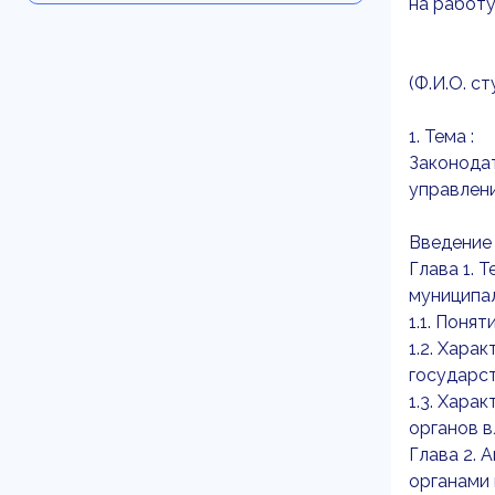
на работу
(Ф.И.О. с
1. Тема :
Законода
управлени
Введение
Глава 1. 
муниципа
1.1. Поня
1.2. Хара
государст
1.3. Хара
органов в
Глава 2. 
органами