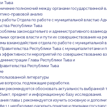
ки Тыва
раничение полномочий между органами государственной в
итико-правовой анализ
из работы Отдела по работе с муниципальной властью А
ьства Республики Тыва
Проблемы законодательнго и административного взаимод
ьных органов власти и пути их совершенствования на р
емы взиамодействия отдела по работе с муниципальной 
 Правительства Республики Тыва с муниципалитетами и 
ка эффективности мероприятий по совершенствованию вз
Администрации Главы Республики Тыва и
Правительства Республики Тыва
ие
спользованной литературы
ые вопросы, подлежащие разработке.
ии рекомендуется обосновать актуальность выбранной т
бъект, предмет и информационную базу исследования.
ания главы 1 рекомендуется изучить основную и дополн
фе 1.1 необходимо раскрыть понятие и признаки государ