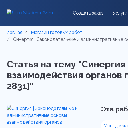
Создать заказ
Услуги
Главная
Магазин готовых работ
Синергия | Законодательные и административные о
Статья на тему "Синерги
взаимодействия органов г
2831]"
Эта раб
Менеджме