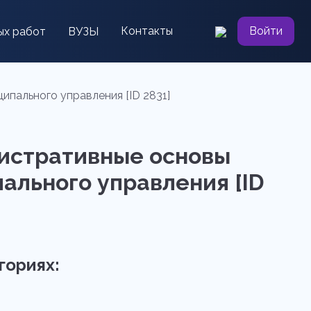
Контакты
Войти
ых работ
ВУЗЫ
ипального управления [ID 2831]
нистративные основы
ального управления [ID
гориях: