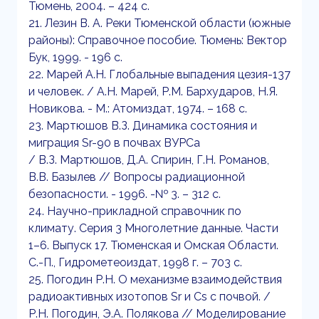
Тюмень, 2004. – 424 с.
21. Лезин В. А. Реки Тюменской области (южные
районы): Справочное пособие. Тюмень: Вектор
Бук, 1999. - 196 с.
22. Марей А.Н. Глобальные выпадения цезия-137
и человек. / А.Н. Марей, Р.М. Бархударов, Н.Я.
Новикова. - М.: Атомиздат, 1974. – 168 с.
23. Мартюшов В.З. Динамика состояния и
миграция Sr-90 в почвах ВУРСа
/ В.З. Мартюшов, Д.А. Спирин, Г.Н. Романов,
В.В. Базылев // Вопросы радиационной
безопасности. - 1996. -№ 3. – 312 с.
24. Научно-прикладной справочник по
климату. Серия 3 Многолетние данные. Части
1–6. Выпуск 17. Тюменская и Омская Области.
С.-П., Гидрометеоиздат, 1998 г. – 703 с.
25. Погодин Р.Н. О механизме взаимодействия
радиоактивных изотопов Sr и Cs с почвой. /
Р.Н. Погодин, Э.А. Полякова // Моделирование