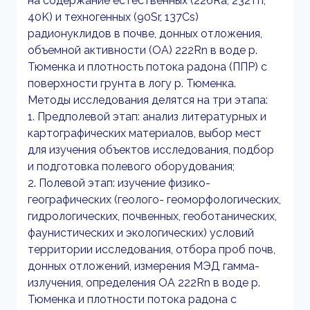
на содержание естественных (226Ra, 232Th,
40K) и техногенных (90Sr, 137Cs)
радионуклидов в почве, донных отложения,
объемной активности (ОА) 222Rn в воде р.
Тюменка и плотность потока радона (ППР) с
поверхности грунта в логу р. Тюменка.
Методы исследования делятся на три этапа:
1. Предполевой этап: анализ литературных и
картографических материалов, выбор мест
для изучения объектов исследования, подбор
и подготовка полевого оборудования;
2. Полевой этап: изучение физико-
географических (геолого- геоморфологических,
гидрологических, почвенных, геоботанических,
фаунистических и экологических) условий
территории исследования, отбора проб почв,
донных отложений, измерения МЭД гамма-
излучения, определения ОА 222Rn в воде р.
Тюменка и плотности потока радона с