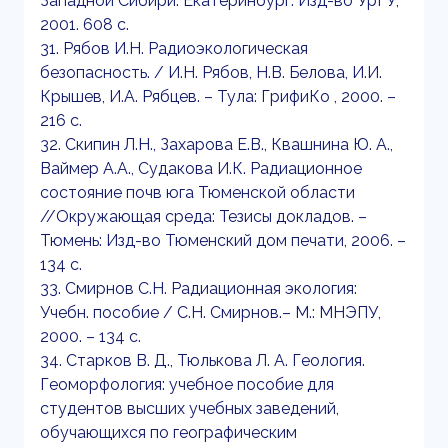
Западной Сибири. Екатеринбург: Изд-во УрГУ,
2001. 608 с.
31. Рябов И.Н. Радиоэкологическая
безопасность. / И.Н. Рябов, Н.В. Белова, И.И.
Крышев, И.А. Рябцев. – Тула: ГрифиКо , 2000. –
216 с.
32. Скипин Л.Н., Захарова Е.В., Квашнина Ю. А.,
Ваймер А.А., Судакова И.К. Радиационное
состояние почв юга Тюменской области
//Окружающая среда: Тезисы докладов. –
Тюмень: Изд-во Тюменский дом печати, 2006. –
134 с.
33. Смирнов С.Н. Радиационная экология:
Учебн. пособие / С.Н. Смирнов.– М.: МНЭПУ,
2000. – 134 с.
34. Старков В. Д., Тюлькова Л. А. Геология.
Геоморфология: учебное пособие для
студентов высших учебных заведений,
обучающихся по географическим