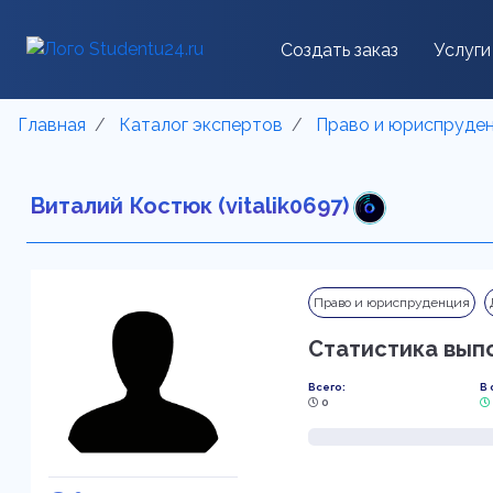
Создать заказ
Услуги
Главная
Каталог экспертов
Право и юриспруде
Виталий Костюк (vitalik0697)
Право и юриспруденция
Статистика вып
Всего:
В 
0