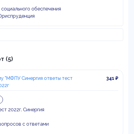
 социального обеспечения
риспруденция
 (5)
му "МФПУ Синергия ответы тест
341 ₽
022г
а
ст 2022г. Синергия
вопросов с ответами