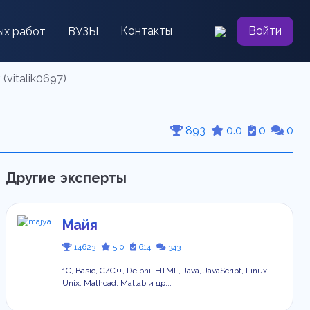
Контакты
Войти
ых работ
ВУЗЫ
vitalik0697)
893
0.0
0
0
Другие эксперты
Майя
14623
5.0
614
343
1С, Basic, C/C++, Delphi, HTML, Java, JavaScript, Linux,
Unix, Mathcad, Matlab и др...