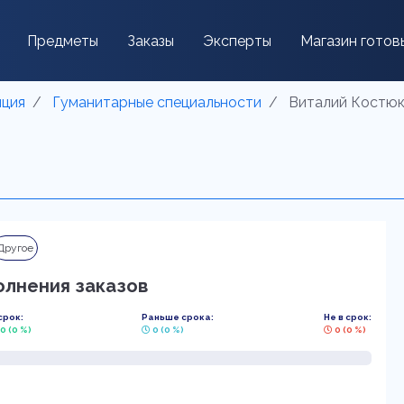
Предметы
Заказы
Эксперты
Магазин готов
нция
Гуманитарные специальности
Виталий Костюк (
Другое
олнения заказов
срок:
Раньше срока:
Не в срок:
0 (0 %)
0 (0 %)
0 (0 %)