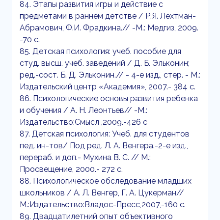
84. Этапы развития игры и действие с
предметами в раннем детстве / Р.Я. Лехтман-
Абрамович, Ф.И. Фрадкина.// -М.: Медгиз, 2009.
-70 с.
85. Детская психология: учеб. пособие для
студ. высш. учеб. заведений / Д. Б. Эльконин;
ред.-сост. Б. Д. Эльконин.// - 4-е изд., стер. - М.:
Издательский центр «Академия», 2007.- 384 с.
86. Психологические основы развития ребенка
и обучения / А. Н. Леонтьев// -М.:
Издательство:Смысл ,2009.-426 с
87. Детская психология: Учеб. для студентов
пед. ин-тов/ Под ред. Л. А. Венгера.-2-е изд.,
перераб. и доп.- Мухина В. С. // М.:
Просвещение, 2000.- 272 с.
88. Психологическое обследование младших
школьников / А. Л. Венгер, Г. А. Цукерман//
М.:Издательство:Владос-Пресс,2007,-160 с.
89. Двадцатилетний опыт объективного