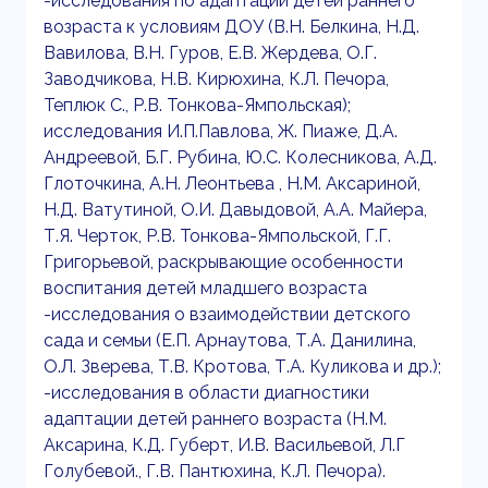
-исследования по адаптации детей раннего
возраста к условиям ДОУ (В.Н. Белкина, Н.Д.
Вавилова, В.Н. Гуров, Е.В. Жердева, О.Г.
Заводчикова, Н.В. Кирюхина, К.Л. Печора,
Теплюк С., Р.В. Тонкова-Ямпольская);
исследования И.П.Павлова, Ж. Пиаже, Д.А.
Андреевой, Б.Г. Рубина, Ю.С. Колесникова, А.Д.
Глоточкина, А.Н. Леонтьева , Н.М. Аксариной,
Н.Д. Ватутиной, О.И. Давыдовой, А.А. Майера,
Т.Я. Черток, Р.В. Тонкова-Ямпольской, Г.Г.
Григорьевой, раскрывающие особенности
воспитания детей младшего возраста
-исследования о взаимодействии детского
сада и семьи (Е.П. Арнаутова, Т.А. Данилина,
О.Л. Зверева, Т.В. Кротова, Т.А. Куликова и др.);
-исследования в области диагностики
адаптации детей раннего возраста (Н.М.
Аксарина, К.Д. Губерт, И.В. Васильевой, Л.Г
Голубевой., Г.В. Пантюхина, К.Л. Печора).