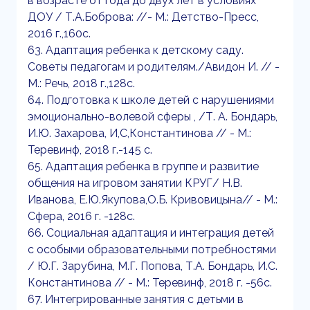
в возрасте от года до двух лет в условиях
ДОУ / Т.А.Боброва: //- М.: Детство-Пресс,
2016 г.,160с.
63. Адаптация ребенка к детскому саду.
Советы педагогам и родителям./Авидон И. // -
М.: Речь, 2018 г.,128с.
64. Подготовка к школе детей с нарушениями
эмоционально-волевой сферы , /Т. А. Бондарь,
И.Ю. Захарова, И,С,Константинова // - М.:
Теревинф, 2018 г.-145 с.
65. Адаптация ребенка в группе и развитие
общения на игровом занятии КРУГ/ Н.В.
Иванова, Е.Ю.Якупова,О.Б. Кривовицына// - М.:
Сфера, 2016 г. -128с.
66. Социальная адаптация и интеграция детей
с особыми образовательными потребностями
/ Ю.Г. Зарубина, М.Г. Попова, Т.А. Бондарь, И.С.
Константинова // - М.: Теревинф, 2018 г. -56с.
67. Интегрированные занятия с детьми в