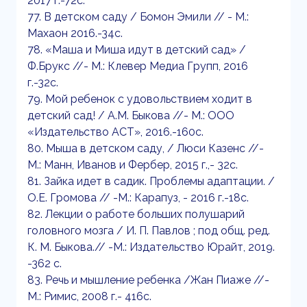
2017 г.-72с.
77. В детском саду / Бомон Эмили // - М.:
Махаон 2016.-34с.
78. «Маша и Миша идут в детский сад» /
Ф.Брукс //- М.: Клевер Медиа Групп, 2016
г.-32с.
79. Мой ребенок с удовольствием ходит в
детский сад! / А.М. Быкова //- М.: ООО
«Издательство АСТ», 2016.-160с.
80. Мыша в детском саду, / Люси Казенс //-
М.: Манн, Иванов и Фербер, 2015 г.,- 32с.
81. Зайка идет в садик. Проблемы адаптации. /
О.Е. Громова // -М.: Карапуз, - 2016 г.-18с.
82. Лекции о работе больших полушарий
головного мозга / И. П. Павлов ; под общ. ред.
К. М. Быкова.// -М.: Издательство Юрайт, 2019.
-362 с.
83. Речь и мышление ребенка /Жан Пиаже //-
М.: Римис, 2008 г.- 416c.