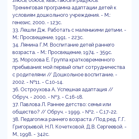
злюсь, боюсь, хвастаюсь и радуюсь:
Тренинговая программа адаптации детей к
условиям дошкольного учреждения. - М.:
генезис, 2000. - 123с.
33. Лешли Дж. Работать с маленькими детьми. -
М.: Просвещение, 1991. - 223с.
34. Лямина Г.М. Воспитание детей раннего
возраста. - М.: Просвещение, 1974. - 359с.
35. Морозова Е. Группа кратковременного
пребывания: мой первый опыт сотрудничества
с родителями // Дошкольное воспитание. -
2002. - №11. - С.10-14.
36. Остроухова А. Успешная адаптация //
Обруч. - 2000. - №3. - С.16-18.
37. Павлова Л. Раннее детство: семья или
общество? // Обруч. - 1999. - №2. - С.17-22.
38. Педагогика раннего возраста /Под ред. Г.Г.
Григорьевой, Н.П. Кочетковой, Д.В. Сергеевой. -
М., 1998. - 342с.