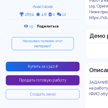
Работа на
119. Ориг
Анастасия
Ниже прил
2854
4.8
0
12
https://st
19
Поделиться
Демо 
Насколько полезен этот
материал?
Купить за 1342 ₽
Описа
Продать готовую работу
ЗАДАНИЕ
на работу
(ФИО обу
Создать заказ