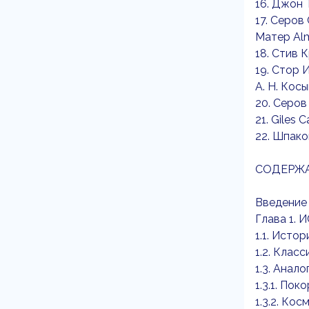
16. Джон 
17. Серов
Матер Alm
18. Стив 
19. Стор 
А. Н. Косы
20. Серов
21. Giles 
22. Шпако
СОДЕРЖ
Введение
Глава 1
1.1. Исто
1.2. Клас
1.3. Анало
1.3.1. По
1.3.2. Ко