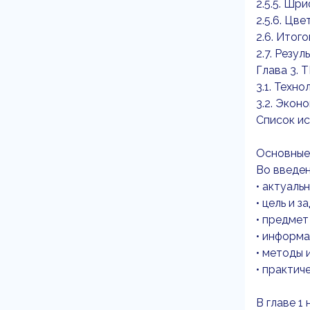
2.5.5. Шр
2.5.6. Цве
2.6. Итог
2.7. Резу
Глава 3
3.1. Техн
3.2. Экон
Список и
Основные
Во введе
• актуаль
• цель и 
• предмет
• информа
• методы 
• практич
В главе 1