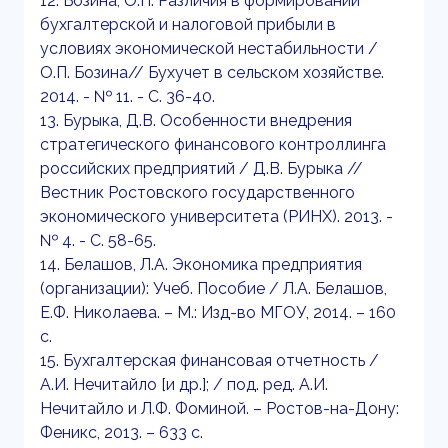
12. Бозина, О.П. Различия в формировании
бухгалтерской и налоговой прибыли в
условиях экономической нестабильности /
О.П. Бозина// Бухучет в сельском хозяйстве.
2014. - № 11. - С. 36-40.
13. Бурыка, Д.В. Особенности внедрения
стратегического финансового контроллинга
российских предприятий / Д.В. Бурыка //
Вестник Ростовского государственного
экономического университета (РИНХ). 2013. -
№ 4. - С. 58-65.
14. Белашов, Л.А. Экономика предприятия
(организации): Учеб. Пособие / Л.А. Белашов,
Е.Ф. Николаева. – М.: Изд-во МГОУ, 2014. – 160
с.
15. Бухгалтерская финансовая отчетность /
А.И. Нечитайло [и др.]; / под. ред. А.И.
Нечитайло и Л.Ф. Фоминой. – Ростов-на-Дону:
Феникс, 2013. – 633 с.