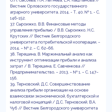
О.Н. Сысоева, Н.А. Лытнева, Е.А. Кыштымова //
Вестник Орловского государственного
аграрного университета. 2014. - Т. 40. № 1. - С.
146-152.
37. Сыроижко, В.В. Финансовые методы
управления прибылью / В.В. Сыроижко, Н.С.
Крутских // Вестник Белгородского
университета потребительской кооперации. –
2014. – № 2. – С. 62–66.
38. Терешина, В. Маржинальный анализ как
инструмент оптимизации прибыли и анализа
затрат / В. Терешина, Е. Савченкова //
Предпринимательство. – 2013. – № 1. – С. 147–
156.
39. Терновский, Д.С. Совершенствование
анализа прибыли организации на основе
взаимосвязи экономической, бухгалтерской и
налоговой концепций / Д.С. Терновский, В.А.
Чуб // Вестник Белгородского университета