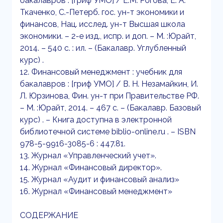
бакалавров : [гриф УМО] / Е.М. Рогова, Е. А.
Ткаченко, С.-Петерб. гос. ун-т экономики и
финансов, Нац. исслед. ун-т Высшая школа
экономики. – 2-е изд., испр. и доп. – М. :Юрайт,
2014. – 540 с. : ил. – (Бакалавр. Углубленный
курс) .
12. Финансовый менеджмент : учебник для
бакалавров : [гриф УМО] / В. Н. Незамайкин, И.
Л. Юрзинова, Фин. ун-т при Правительстве РФ.
– М. :Юрайт, 2014. – 467 с. – (Бакалавр. Базовый
курс) . – Книга доступна в электронной
библиотечной системе biblio-online.ru . – ISBN
978-5-9916-3085-6 : 447.81.
13. Журнал «Управленческий учет».
14. Журнал «Финансовый директор».
15. Журнал «Аудит и финансовый анализ»
16. Журнал «Финансовый менеджмент»
СОДЕРЖАНИЕ