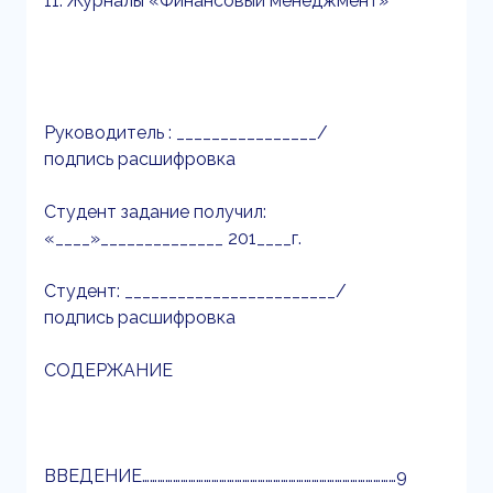
11. Журналы «Финансовый менеджмент»
Руководитель : ________________/
подпись расшифровка
Студент задание получил:
«____»______________ 201____г.
Студент: ________________________/
подпись расшифровка
СОДЕРЖАНИЕ
ВВЕДЕНИЕ………………………………………………………………………………………9