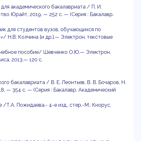
 для академического бакалавриата / П. И.
ьство Юрайт, 2019. — 252 с. — (Серия : Бакалавр.
ник для студентов вузов, обучающихся по
 Н.В. Колчина [и др.].— Электрон. текстовые
учебное пособие/ Шевченко О.Ю.— Электрон.
са, 2013.— 120 c.
го бакалавриата / В. Е. Леонтьев, В. В. Бочаров, Н.
018. — 354 с. — (Серия : Бакалавр. Академический
/Т.А. Пожидаева.- 4-е изд., стер.-М.: Кнорус,