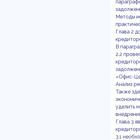
параграф
задолжен
Методы ис
практичес
Глава 2 д
кредитор
В парагра
2.2 прове
кредиторс
задолже
«Офис-Це
Анализ ре
Также зде
экономиче
уделить м
внедрения
Глава 3 я
кредитор
3.1 необ