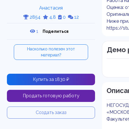
Работа на
Оценка: о
Анастасия
Оригиналь
2854
4.8
0
12
Ниже прил
https://st
1
Поделиться
Демо 
Насколько полезен этот
материал?
Купить за 1830 ₽
Описа
Продать готовую работу
НЕГОСУД
«МОСКОВ
Создать заказ
Факульте