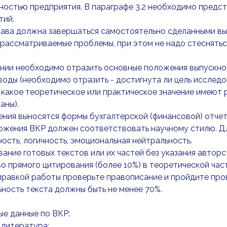
ностью предприятия. В параграфе 3.2 необходимо предс
тий.
лава должна завершаться самостоятельно сделанными вы
 рассматриваемые проблемы, при этом не надо стесняться
ении необходимо отразить основные положения выпускн
оды (необходимо отразить - достигнута ли цель исследо
 какое теоретическое или практическое значение имеют 
аны).
ния выносятся формы бухгалтерской (финансовой) отчет
ожения ВКР должен соответствовать научному стилю. Для
ость, логичность, эмоциональная нейтральность.
ание готовых текстов или их частей без указания автор
о прямого цитирования (более 10%) в теоретической час
равкой работы проверьте правописание и пройдите пров
ность текста должны быть не менее 70%.
ые данные по ВКР:
 литература: