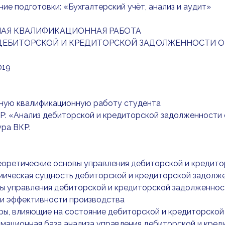
ие подготовки: «Бухгалтерский учёт, анализ и аудит»
АЯ КВАЛИФИКАЦИОННАЯ РАБОТА
ДЕБИТОРСКОЙ И КРЕДИТОРСКОЙ ЗАДОЛЖЕННОСТИ ОР
019
кную квалификационную работу студента
КР: «Анализ дебиторской и кредиторской задолженности
ура ВКР:
Теоретические основы управления дебиторской и кредит
омическая сущность дебиторской и кредиторской задолж
ды управления дебиторской и кредиторской задолженност
и эффективности производства
оры, влияющие на состояние дебиторской и кредиторско
рмационная база анализа управления дебиторской и кре