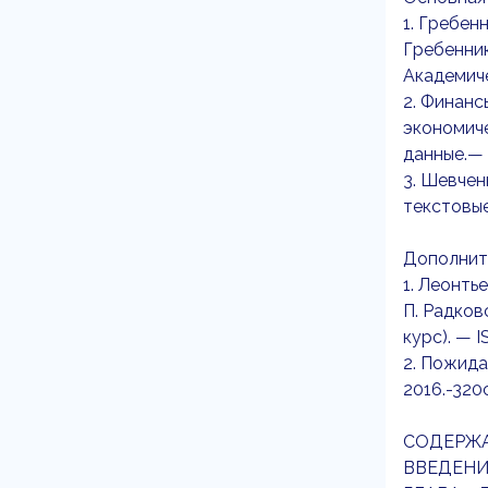
1. Гребен
Гребеннико
Академиче
2. Финанс
экономиче
данные.— 
3. Шевчен
текстовые
Дополнит
1. Леонть
П. Радковс
курс). — 
2. Пожида
2016.-320
СОДЕРЖ
ВВЕДЕНИ