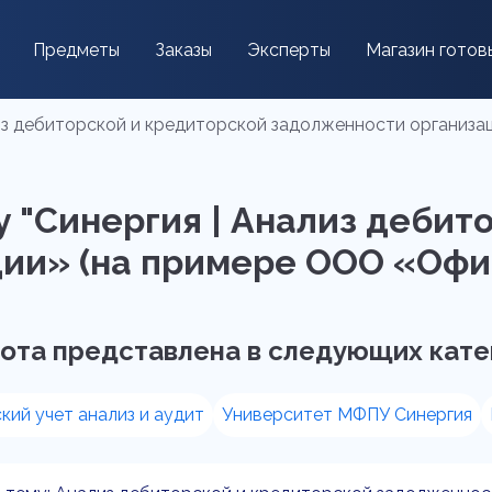
Предметы
Заказы
Эксперты
Магазин готов
из дебиторской и кредиторской задолженности организац
 "Синергия | Анализ дебит
и» (на примере ООО «Офис -
ота представлена в следующих кате
кий учет анализ и аудит
Университет МФПУ Синергия