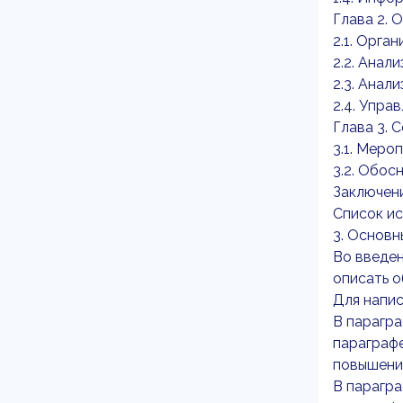
Глава 2.
2.1. Орг
2.2. Анал
2.3. Анал
2.4. Упр
Глава 3.
3.1. Мер
3.2. Обо
Заключен
Список и
3. Основн
Во введен
описать о
Для напис
В парагра
параграфе
повышени
В парагра