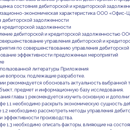
 Оценка состояния дебиторской и кредиторской задолж
анизационно-экономическая характеристика ООО «Офис-
из дебиторской задолженности
из кредиторской задолженности
авление дебиторской и кредиторской задолженностью О
 Совершенствование управления дебиторской и кредит
оприятия по совершенствованию управления дебиторской
снование эффективности предложенных мероприятий
ие
спользованной литературы Приложения
ые вопросы, подлежащие разработке.
ии рекомендуется обосновать актуальность выбранной т
бъект, предмет и информационную базу исследования.
ания главы 1 рекомендуется изучить основную и дополн
фе 1.1 необходимо раскрыть экономическую сущность де
 1.2 необходимо рассмотреть методы управления дебито
и эффективности производства.
фе 1.3 необходимо описать факторы, влияющие на состо