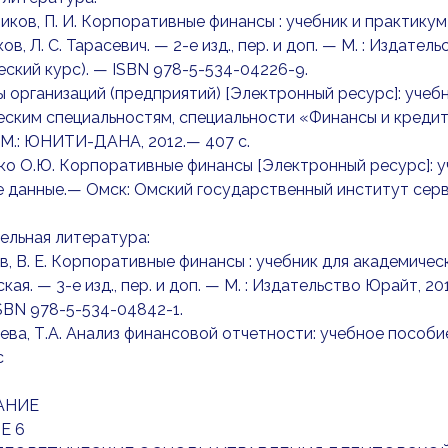
ников, П. И. Корпоративные финансы : учебник и практикум
в, Л. С. Тарасевич. — 2-е изд., пер. и доп. — М. : Издател
ский курс). — ISBN 978-5-534-04226-9.
ы организаций (предприятий) [Электронный ресурс]: учеб
ским специальностям, специальности «Финансы и кредит»/
М.: ЮНИТИ-ДАНА, 2012.— 407 c.
ко О.Ю. Корпоративные финансы [Электронный ресурс]: 
 данные.— Омск: Омский государственный институт серви
ельная литература:
ев, В. Е. Корпоративные финансы : учебник для академическо
кая. — 3-е изд., пер. и доп. — М. : Издательство Юрайт, 2
ISBN 978-5-534-04842-1.
ева, Т.А. Анализ финансовой отчетности: учебное пособие 
с
АНИЕ
Е 6