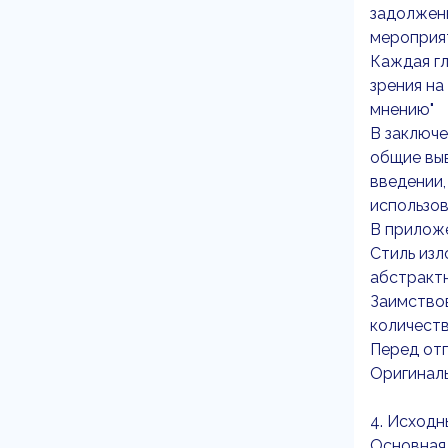
задолжен
мероприя
Каждая г
зрения на
мнению"
В заключ
общие выв
введении,
использов
В приложе
Стиль изл
абстрактн
Заимствов
количеств
Перед отп
Оригиналь
4. Исходн
Основная