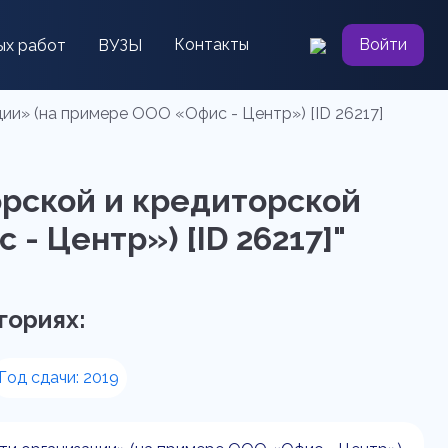
Контакты
Войти
ых работ
ВУЗЫ
ии» (на примере ООО «Офис - Центр») [ID 26217]
орской и кредиторской
 Центр») [ID 26217]"
гориях:
Год сдачи: 2019