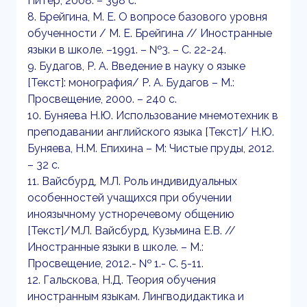
Питер, 2008. – 398 с.
8. Брейгина, М. Е. О вопросе базового уровня
обученности / М. Е. Брейгина // Иностранные
языки в школе. –1991. – №3. – С. 22-24.
9. Будагов, Р. А. Введение в науку о языке
[Текст]: монография/ Р. А. Будагов – М.:
Просвещение, 2000. – 240 с.
10. Буняева Н.Ю. Использование мнемотехник в
преподавании английского языка [Текст]/ Н.Ю.
Буняева, Н.М. Епихина – М: Чистые пруды, 2012.
– 32 с.
11. Вайсбурд, М.Л. Роль индивидуальных
особенностей учащихся при обучении
иноязычному устноречевому общению
[Текст]/М.Л. Вайсбурд, Кузьмина Е.В. //
Иностранные языки в школе. – М.:
Просвещение, 2012.- № 1.- С. 5-11.
12. Гальскова, Н.Д. Теория обучения
иностранным языкам. Лингводидактика и