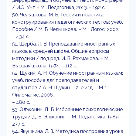
дифференциация обучения. [Текст]: монография
/ И.Э. Унт – М.: Педагогика, 2013. – 192 с.
50. Челышкова, М. Б. Теория и практика
конструирования педагогических тестов: учеб.
Пособие / М. Б. Челышкова. – М. : Логос, 2002.
– 434 с.
51. Щерба, Л. В. Преподавание иностранных
языков в средней школе. Общие вопросы
методики / под ред. И. В. Рахманова. – М. :
Высшая школа, 1974. – 112 с.
52. Щукин, А. Н. Обучение иностранным языкам:
учеб. пособие для преподавателей и
студентов / А. Н. Щукин. – 2-е изд. – М. :
Филоматис, 2006.
– 480 с.
53. Элъконин, Д. Б. Избранные психологические
труды / Д. Б. Эльконин. – М.: Педагогика, 1989. –
277 с.
54. Якушкина, Л. З. Методика построения урока