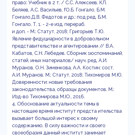
право: Учебник в 2 т. / С.С. Алексеев. КЛ.
Беляев, А.С. Васильев, fО.Б. Гонгало, Б.М.
Гонrало,Д.В. Федотов и др.: под ред. Б.М.
Гонгало. Т. 1. - 2-е изд. перераб.
и доп. - М.: Статут, 2018; Григорьев Т.Ю.
Явление фидуциарности в добровольном
представительстве и агентировании // В.А.
Кабатов, С.Н. Лебедев. Сборник 1юспоминаний,
статей, иных материалов/ науч. ред. А.И.
Муранов, О.Н. Зименкова, А.А. Костин; сост.
А.И. Муранов. М.: Статут, 2018; Тихомиров М.Ю.
Доверенности: новые требования
законодательства, образцы документов. М.:
Изд-во Тихомирова M.IO., 2016.
4. Обоснование актуальности темы в
настоящее время институт nредста ительства
вызывает большой интерес к своему
содержанию. В силу важности и своего
своеобразия данный институт занимает