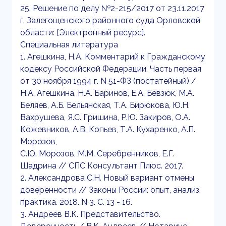
25. Решение по делу №2-215/2017 от 23.11.2017
г. Залегощенского районного суда Орловской
области: [Электронный ресурс].
Специальная литература
1. Агешкина, Н.А. Комментарий к Гражданскому
кодексу Российской Федерации. Часть первая
от 30 ноября 1994 г. N 51-ФЗ (постатейный) /
Н.А. Агешкина, Н.А. Баринов, Е.А. Бевзюк, М.А.
Беляев, А.Б. Бельянская, Т.А. Бирюкова, Ю.Н.
Вахрушева, Я.С. Гришина, Р.Ю. Закиров, О.А.
Кожевников, А.В. Копьев, Т.А. Кухаренко, А.П.
Морозов,
С.Ю. Морозов, М.М. Серебренников, Е.Г.
Шадрина // СПС Консультант Плюс. 2017.
2. Александрова С.Н. Новый вариант отмены
доверенности // Законы России: опыт, анализ,
практика. 2018. N 3. С. 13 - 16.
3. Андреев В.К. Представительство.