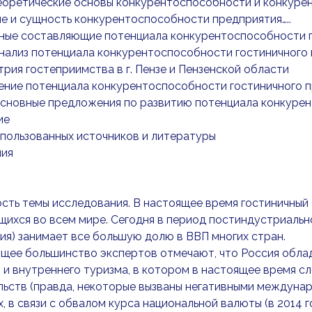
Теоретические основы конкурентоспособности и конкур
тие и сущность конкурентоспособности предприятия…..
овные составляющие потенциала конкурентоспособности 
Анализ потенциала конкурентоспособности гостиничного
стрия гостеприимства в г. Пензе и Пензенской области
ление потенциала конкурентоспособности гостиничного 
Основные предложения по развитию потенциала конкуре
ие
пользованных источников и литературы
ия
сть темы исследования. В настоящее время гостиничный 
ихся во всем мире. Сегодня в период постиндустриально
я) занимает все большую долю в ВВП многих стран.
щее большинство экспертов отмечают, что Россия облад
 и внутреннего туризма, в котором в настоящее время с
ьств (правда, некоторые вызваны негативными междуна
, в связи с обвалом курса национальной валюты (в 2014 