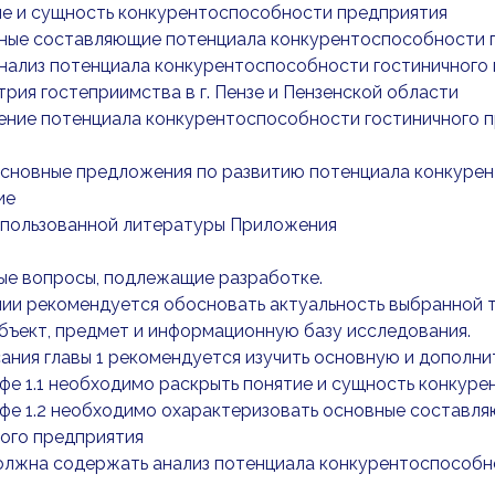
тие и сущность конкурентоспособности предприятия
овные составляющие потенциала конкурентоспособности 
Анализ потенциала конкурентоспособности гостиничного
стрия гостеприимства в г. Пензе и Пензенской области
ление потенциала конкурентоспособности гостиничного 
Основные предложения по развитию потенциала конкуре
ие
спользованной литературы Приложения
ые вопросы, подлежащие разработке.
ии рекомендуется обосновать актуальность выбранной т
бъект, предмет и информационную базу исследования.
ания главы 1 рекомендуется изучить основную и дополн
фе 1.1 необходимо раскрыть понятие и сущность конкур
афе 1.2 необходимо охарактеризовать основные составл
ого предприятия
олжна содержать анализ потенциала конкурентоспособн