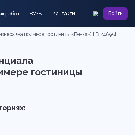
Контакты
Войти
ых работ
ВУЗЫ
знеса (на примере гостиницы «Пенза») [ID 24895]
енциала
римере гостиницы
гориях: