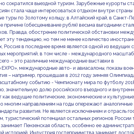
но сократился выездной туризм. Зарубежные курорты ста
сиян стала чаще интересоваться отдыхом внутри страны 
е туры по Золотому кольцу, в Алтайский край, в Санкт-Пет
е причине (обесценивание рубля) весьма выгодными стал
ов. Правда, обострение политической обстановки между
т эту тенденцию, но тем не менее количество иностранн
, Россия в последнее время является одной из ведущих 
ых мероприятий, в том числе - международного масштаба
его – это различные международные выставки в
EXPO», международные авто- и авиасалоны, показы воен
ия – например, прошедшая в 2012 году зимняя Олимпиада
асштабному событию - Чемпионату мира по футболу 2018
о, значительную долю российского въездного и внутрен
 как ведущие политические, экономические и культурные
по многим направлениям на годы опережают аналогичные
ндарты развития. Не является исключением и отрасль го
, туристический потенциал остальных регионов России 
 занимает Пензенская область, особенно ее администрати
й историей. Индустрия гостеприимства занимает досто