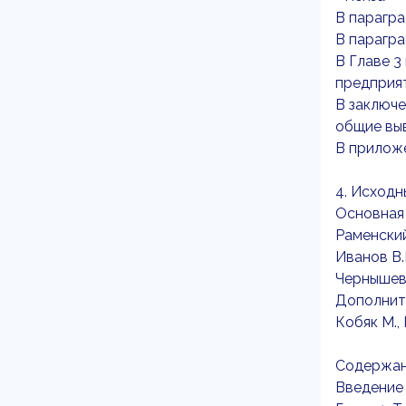
В парагра
В парагра
В Главе 
предприя
В заключ
общие вы
В приложе
4. Исходн
Основная л
Раменский 
Иванов В.В
Чернышев 
Дополните
Кобяк М., 
Содержа
Введение