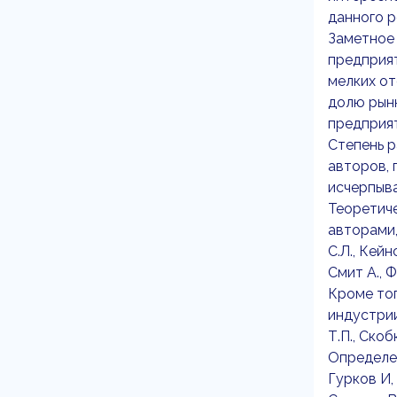
данного р
Заметное 
предприят
мелких от
долю рынк
предприят
Степень 
авторов, 
исчерпыв
Теоретич
авторами,
С.Л., Кейн
Смит А., Ф
Кроме то
индустрии
Т.П., Скоб
Определен
Гурков И, 