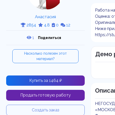
Работа на
Оценка: о
Анастасия
Оригиналь
2854
4.8
0
12
Ниже прил
https://st
1
Поделиться
Демо 
Насколько полезен этот
материал?
Купить за 1464 ₽
Описа
Продать готовую работу
НЕГОСУД
«МОСКОВ
Создать заказ