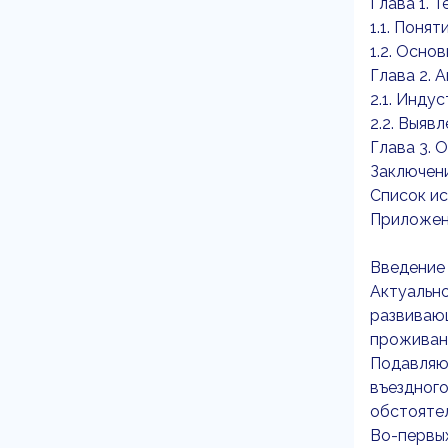
Глава 1. 
1.1. Поня
1.2. Осн
Глава 2. 
2.1. Инду
2.2. Выяв
Глава 3. 
Заключен
Список ис
Приложен
Введение
Актуально
развивающ
проживани
Подавляю
въездного
обстоятел
Во-первых