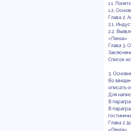
1.1. Поня
1.2. Осн
Глава 2. 
2.1. Инду
2.2. Выяв
«Пенза»
Глава 3. 
Заключен
Список и
3. Основн
Во введен
описать о
Для напис
В парагра
В парагр
гостиничн
Глава 2 д
«Пенза»