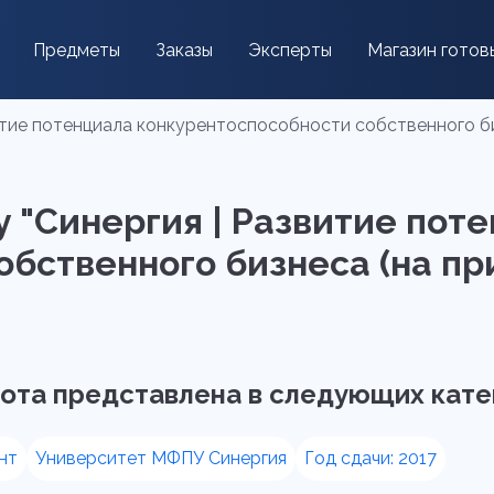
Предметы
Заказы
Эксперты
Магазин готов
итие потенциала конкурентоспособности собственного би
 "Синергия | Развитие пот
обственного бизнеса (на п
ота представлена в следующих кате
нт
Университет МФПУ Синергия
Год сдачи: 2017