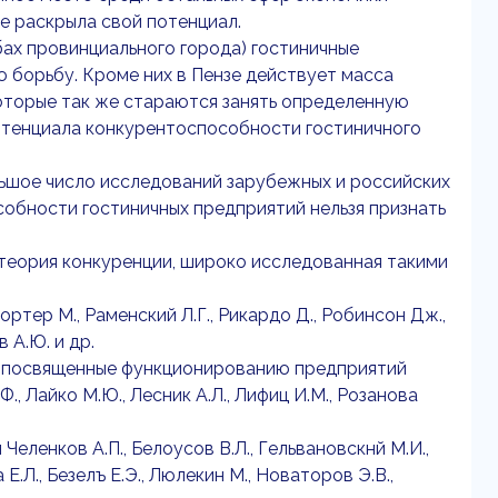
е раскрыла свой потенциал.
ах провинциального города) гостиничные
 борьбу. Кроме них в Пензе действует масса
оторые так же стараются занять определенную
отенциала конкурентоспособности гостиничного
ьшое число исследований зарубежных и российских
обности гостиничных предприятий нельзя признать
теория конкуренции, широко исследованная такими
Портер М., Раменский Л.Г., Рикардо Д., Робинсон Дж.,
 А.Ю. и др.
, посвященные функционированию предприятий
., Лайко М.Ю., Лесник А.Л., Лифиц И.М., Розанова
ленков А.П., Белоусов В.Л., Гельвановскнй М.И.,
Е.Л., Безелъ Е.Э., Люлекин М., Новаторов Э.В.,