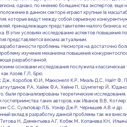
егиона, однако, по мнению большинства экспертов, еще н
положение в данном секторе играют крупные (в масштаб
ия, которые ведут между собой серьезную конкурентную
елей, принадлежащих представителям малого бизнеса, к
а. В этих условиях исследование аспектов повышения п
ия представляется весьма актуальным.
разработанности проблемы. Несмотря на достаточно бол
проблему изучения механизма повышения конкурентоспос
ающе разработанной.
ескими основами исследования послужила классическая 
 как Азоев Г.Л., Брю
с Дж., Коробов Ю.И., Макконелл К.Р., Миаль Д.С., Найт Ф., 
атхутдинов Р.А., Хайек Ф.А., Хейне П., Шумпетер Й., Юданов
го, были проанализированы теоретические исследования
 гостеприимства таких авторов, как Иванов В.В., Котлер Ф
кин С.С., Сульповар Л.Б., Уокер Дж.Р., Чернышев А.В. и др.
ный вклад в разработку данной проблемы так же внесли Че
Титова Н., Дементьева А.Г, Кобяк М., Копанева КН., Ильина 