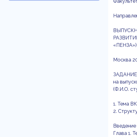
Факульте
Направле
ВЫПУСКН
РАЗВИТИ
«ПЕНЗА»)
Москва 20
ЗАДАНИЕ
на выпус
(Ф.И.О. с
1. Тема В
2. Структ
Введение
Глава 1. 