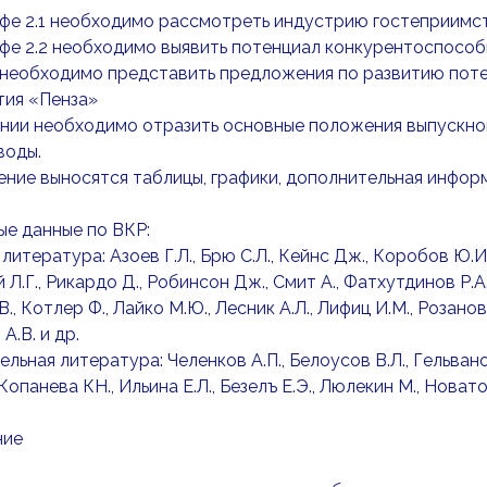
фе 2.1 необходимо рассмотреть индустрию гостеприимств
фе 2.2 необходимо выявить потенциал конкурентоспособ
3 необходимо представить предложения по развитию пот
тия «Пенза»
ении необходимо отразить основные положения выпускн
воды.
ние выносятся таблицы, графики, дополнительная инфор
ые данные по ВКР:
итература: Азоев Г.Л., Брю С.Л., Кейнс Дж., Коробов Ю.И.,
Л.Г., Рикардо Д., Робинсон Дж., Смит А., Фатхутдинов Р.А.
., Котлер Ф., Лайко М.Ю., Лесник А.Л., Лифиц И.М., Розанова
А.В. и др.
льная литература: Челенков А.П., Белоусов В.Л., Гельванов
Копанева КН., Ильина Е.Л., Безелъ Е.Э., Люлекин М., Новатор
ние