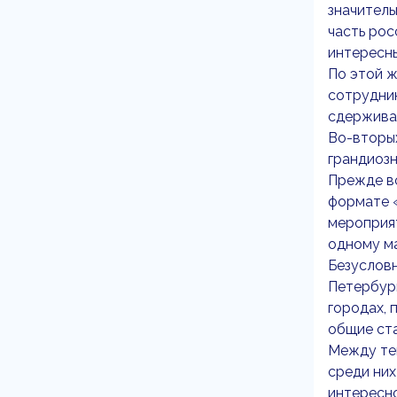
значитель
часть рос
интересны
По этой ж
сотрудник
сдерживае
Во-вторых
грандиозн
Прежде вс
формате «
мероприят
одному м
Безусловн
Петербург
городах, 
общие ста
Между тем
среди них
интересно