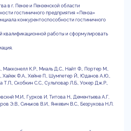
а в г. Пензе и Пензенской области
ности гостиничного предприятия «Пенза»
енциала конкурентоспособности гостиничного
ой квалификационной работы и сформулировать
мация.
 Макконелл К.Р., Миаль Д.С., Найт Ф., Портер М.,
, Хайек Ф.А., Хейне П., Шумпетер Й., Юданов А.Ю.,
 Т.П., Скобкин С.С., Сульповар Л.Б., Уокер Дж.Р.,
скнй М.И., Гурков И, Титова Н., Дементьева А.Г,
ов Э.В., Синьков В.И., Янкевич B.C., Безрукова Н.Л.