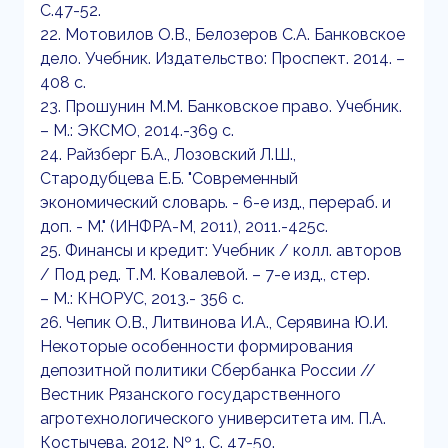
С.47-52.
22. Мотовилов О.В., Белозеров С.А. Банковское
дело. Учебник. Издательство: Проспект. 2014. –
408 с.
23. Прошунин М.М. Банковское право. Учебник.
– М.: ЭКСМО, 2014.-369 с.
24. Райзберг Б.А., Лозовский Л.Ш.,
Стародубцева Е.Б. "Современный
экономический словарь. - 6-е изд., перераб. и
доп. - М." (ИНФРА-М, 2011), 2011.-425с.
25. Финансы и кредит: Учебник / колл. авторов
/ Под ред. Т.М. Ковалевой. – 7-е изд., стер.
– М.: КНОРУС, 2013.- 356 с.
26. Чепик О.В., Литвинова И.А., Серявина Ю.И.
Некоторые особенности формирования
депозитной политики Сбербанка России //
Вестник Рязанского государственного
агротехнологического университета им. П.А.
Костычева. 2012. № 1. С. 47-50.