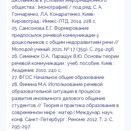
школьников в условиях информационного
общества : [монография] / под ред. С. А.
Гончаренко, Л.А. Кондратенко. Киев-
Кировоград : Имекс-ЛТД, 2014. 228 с.
25. Самсонова Е.Г. Формирование
предпосылок речевой коммуникации у
дошкольников с общим недоразвитием речи //
Молодой ученый. 2021. № 17 (359). С. 294-296.
26. Семенюк О.А., Паращук В.Ю. Основы теории
речевой коммуникации : учеб. пособие. Киев :
Академия, 2010. 240 с.
27. ФГОС Начальное общее образование
28. Фимина М.А. Использование речевой
образовательной ситуации в процессе
развития иноязычного делового общения
студентов // Теория и практика образования в
современном мире : матер.I Междунар. науч.
конф. Санкт-Петербург : Реноме, 2012. Т. 2. С.
295-297.