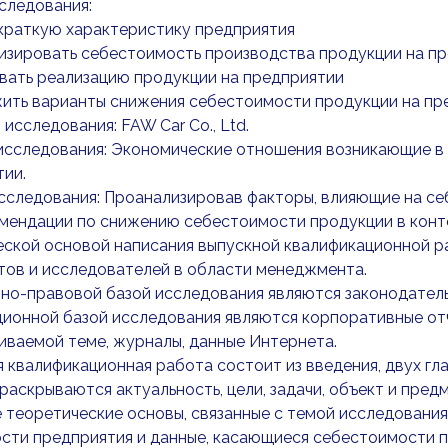
следования:
 краткую характеристику предприятия
изировать себестоимость производства продукции на пр
вать реализацию продукции на предприятии
жить варианты снижения себестоимости продукции на пр
исследования: FAW Car Co., Ltd.
исследования: Экономические отношения возникающие в 
ии.
сследования: Проанализировав факторы, влияющие на се
мендации по снижению себестоимости продукции в конте
ской основой написания выпускной квалификационной ра
тов и исследователей в области менеджмента.
но-правовой базой исследования являются законодател
онной базой исследования являются корпоративные отче
ваемой теме, журналы, данные Интернета.
 квалификационная работа состоит из введения, двух гла
раскрываются актуальность, цели, задачи, объект и пред
 теоретические основы, связанные с темой исследования
сти предприятия и данные, касающиеся себестоимости п