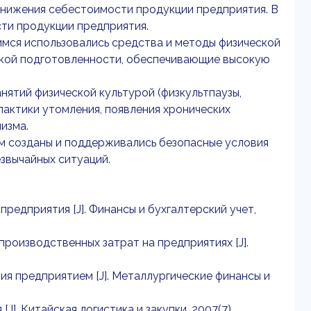
снижения себестоимости продукции предприятия. В
ти продукции предприятия.
мся использовались средства и методы физической
ской подготовленности, обеспечивающие высокую
нятий физической культурой (физкультпаузы,
лактики утомления, появления хронических
изма.
м созданы и поддерживались безопасные условия
звычайных ситуаций.
редприятия [J]. Финансы и бухгалтерский учет,
роизводственных затрат на предприятиях [J].
ния предприятием [J]. Металлургические финансы и
J]. Китайская логистика и закупки, 2007(7).