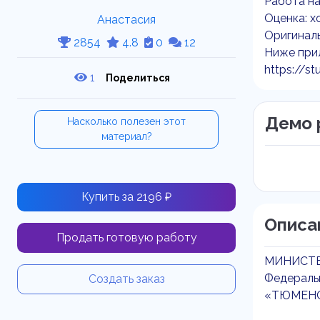
Работа на
Оценка: х
Анастасия
Оригиналь
2854
4.8
0
12
Ниже прил
https://st
1
Поделиться
Демо 
Насколько полезен этот
материал?
Купить за 2196 ₽
Описа
Продать готовую работу
МИНИСТЕ
Федераль
Создать заказ
«ТЮМЕНС