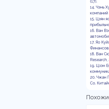
(17).
14. Чэнь 
компаний 
15. Цзян 
прибыльнос
16. Ван В
автомобил
17. Яо Ку
Финансовы
18. Ван С
Research, 2
19. Цзэн 
коммуникац
20. Чжан 
Co. Китай
Похожи