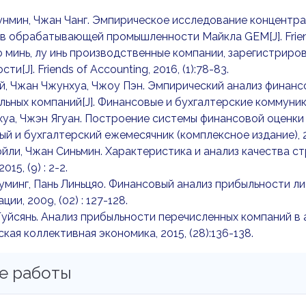
Хунмин, Чжан Чанг. Эмпирическое исследование концентр
в обрабатывающей промышленности Майкла GEM[J]. Friends 
яо минь, лу инь производственные компании, зарегистрир
ти[J]. Friends of Accounting, 2016, (1):78-83.
эй, Чжан Чжунхуа, Чжоу Пэн. Эмпирический анализ финан
ьных компаний[J]. Финансовые и бухгалтерские коммуникаци
йхуа, Чжэн Ягуан. Построение системы финансовой оценки 
й и бухгалтерский ежемесячник (комплексное издание), 201
юйли, Чжан Синьмин. Характеристика и анализ качества ст
015, (9) : 2-2.
Буминг, Пань Линьцяо. Финансовый анализ прибыльности л
ии, 2009, (02) : 127-128.
Гуйсянь. Анализ прибыльности перечисленных компаний 
ская коллективная экономика, 2015, (28):136-138.
е работы