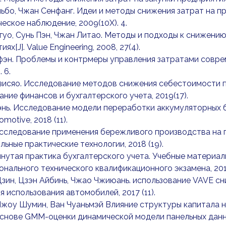
ньбо, Чжан Сенфанг. Идеи и методы снижения затрат на п
еское наблюдение, 2009(10X). 4.
йгуо, Сунь Пэн, Чжан Литао. Методы и подходы к снижен
ях[J]. Value Engineering, 2008, 27(4).
фэн. Проблемы и контрмеры управления затратами совреме
 6.
зисяо. Исследование методов снижения себестоимости п
ние финансов и бухгалтерского учета, 2019(17).
энь. Исследование модели переработки аккумуляторных б
motive, 2018 (11).
 Исследование применения бережливого производства на 
ьные практические технологии, 2018 (19).
инутая практика бухгалтерского учета. Учебные материа
нального технического квалификационного экзамена, 2018
Цзин, Цзэн Айбинь, Чжао Чжиюань. использование VAVE сн
я использования автомобилей, 2017 (11).
 Чжоу Шумин, Ван Чуаньмэй Влияние структуры капитала
снове GMM-оценки динамической модели панельных данных