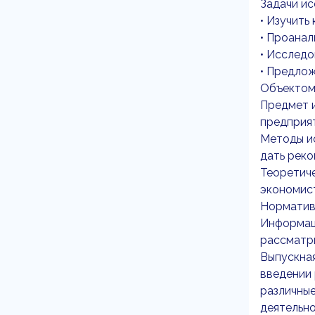
Задачи ис
• Изучить
• Проанал
• Исследо
• Предло
Объектом 
Предмет 
предприят
Методы и
дать реко
Теоретиче
экономис
Норматив
Информаци
рассматри
Выпускная
введении 
различные
деятельно