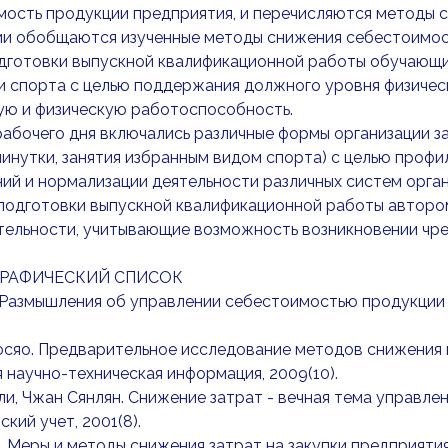
ость продукции предприятия, и перечисляются методы 
ии обобщаются изученные методы снижения себестоимос
одготовки выпускной квалификационной работы обучающи
 и спорта с целью поддержания должного уровня физиче
ую и физическую работоспособность.
абочего дня включались различные формы организации за
инутки, занятия избранным видом спорта) с целью профи
ий и нормализации деятельности различных систем орган
 подготовки выпускной квалификационной работы авторо
тельности, учитывающие возможность возникновении чре
РАФИЧЕСКИЙ СПИСОК
. Размышления об управлении себестоимостью продукции п
юсяо. Предварительное исследование методов снижения п
 научно-техническая информация, 2009(10).
ли, Чжан Сянлян. Снижение затрат - вечная тема управле
ский учет, 2001(8).
г. Меры и методы снижения затрат на закупки предприятия [