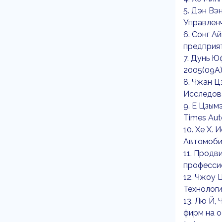
5. Дэн Вэ
Управленч
6. Сонг А
предприяти
7. Дунь Ю
2005(09A).
8. Чжан Ц
Исследова
9. Е Цзым
Times Auto
10. Хе X.
Автомобил
11. Продв
профессио
12. Чжоу 
Технологи
13. Лю Й,
фирм на о