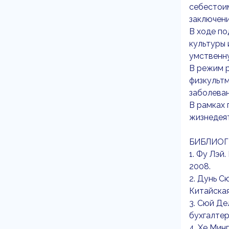
себестоим
заключен
В ходе п
культуры
умственн
В режим р
физкультм
заболеван
В рамках
жизнедея
БИБЛИОГ
1. Фу Лэй
2008.
2. Дунь С
Китайская
3. Сюй Де
бухгалтер
4. Хе Мин