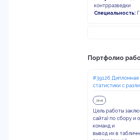
контрразведки
Специальность:
Г
Портфолио рабо
#39126 Дипломная 
статистики с разл
Java
Цель работы заклю
сайта) по сбору и
команд и
вывод их в таблич