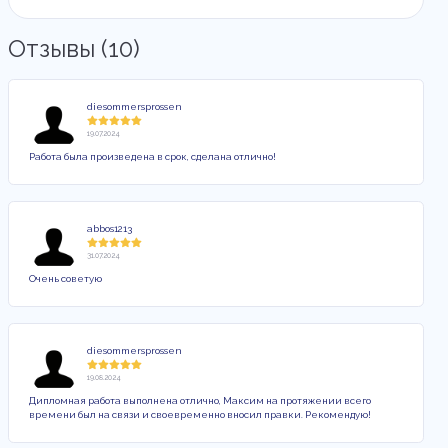
Отзывы (10)
diesommersprossen
19.07.2024
Работа была произведена в срок, сделана отлично!
abbos1213
31.07.2024
Очень советую
diesommersprossen
19.08.2024
Дипломная работа выполнена отлично, Максим на протяжении всего
времени был на связи и своевременно вносил правки. Рекомендую!