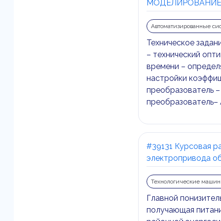
МОДЕЛИРОВАНИЕ
Автоматизированные си
Техническое задани
– технический опт
времени – определ
настройки коэффиц
преобразователь –
преобразователь–
#39131 Курсовая ра
электропривода о
Технологические машин
Главной понизител
получающая питани