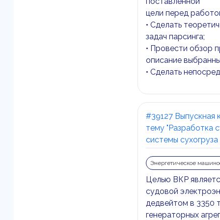
поставленной
цели перед работо
• Сделать теоретич
задач парсинга;
• Провести обзор 
описание выбранны
• Сделать непосре
#39127 Выпускная 
тему "Разработка 
системы сухогруза
Энергетическое машино
Целью ВКР являетс
судовой электроэн
дедвейтом в 3350 
генераторных агре