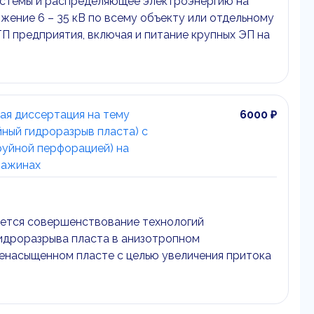
стемы и распределяющее электроэнергию на
жение 6 – 35 кВ по всему объекту или отдельному
о ТП предприятия, включая и питание крупных ЭП на
ая диссертация на тему
6000 ₽
ный гидроразрыв пласта) с
уйной перфорацией) на
важинах
ется совершенствование технологий
идроразрыва пласта в анизотропном
енасыщенном пласте с целью увеличения притока