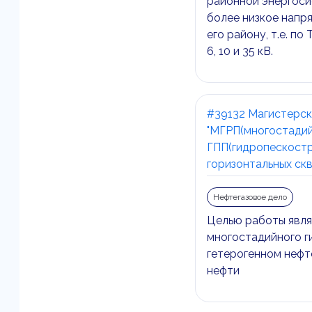
районной энергоси
более низкое напря
его району, т.е. п
6, 10 и 35 кВ.
#39132 Магистерск
"МГРП(многостадий
ГПП(гидропескостр
горизонтальных ск
Нефтегазовое дело
Целью работы явля
многостадийного г
гетерогенном нефт
нефти