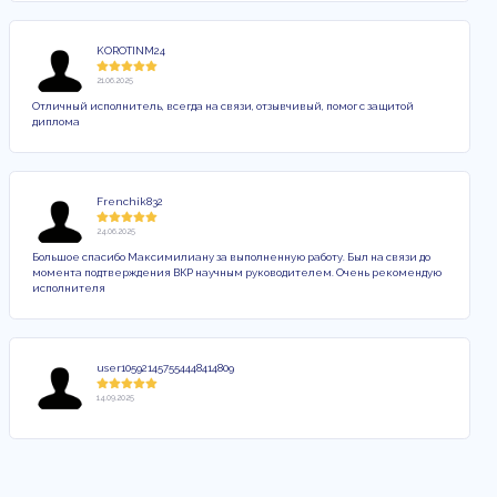
KOROTINM24
21.06.2025
Отличный исполнитель, всегда на связи, отзывчивый, помог с защитой
диплома
Frenchik832
24.06.2025
Большое спасибо Максимилиану за выполненную работу. Был на связи до
момента подтверждения ВКР научным руководителем. Очень рекомендую
исполнителя
user105921457554448414809
14.09.2025