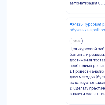
автоматизация СЭЭ
#39128 Курсовая р
обучения на python
Python
Цель курсовой раб
бэггинга, и реализ
достижения постав
необходимо решить
1. Провести анализ
двух методов (бусти
используется кажд
2. Сделать практи
анализ и сделать в