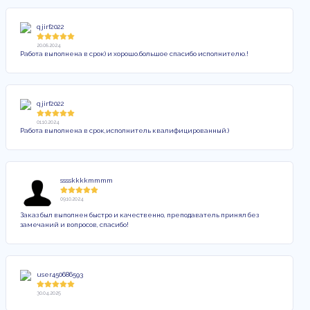
qjirf2022
20.08.2024
Работа выполнена в срок) и хорошо.большое спасибо исполнителю.!
qjirf2022
01.10.2024
Работа выполнена в срок,исполнитель квалифицированный.)
sssskkkkmmmm
09.10.2024
Заказ был выполнен быстро и качественно, преподаватель принял без
замечаний и вопросов, спасибо!
user450686593
30.04.2025