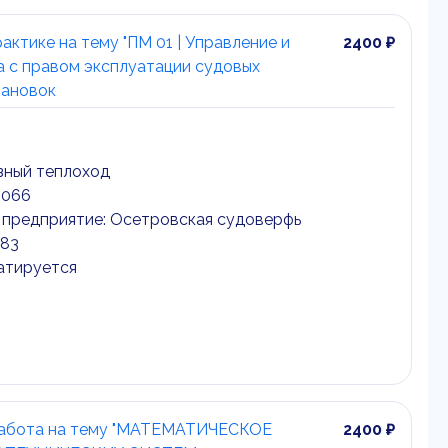
актике на тему "ПМ 01 | Управление и
2400 ₽
а с правом эксплуатации судовых
тановок
узный теплоход
2066
предприятие: Осетровская судоверфь
983
атируется
работа на тему "МАТЕМАТИЧЕСКОЕ
2400 ₽