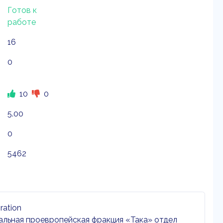
Готов к
работе
16
0
10
0
5.00
0
5462
ration
льная проевропейская фракция «Така» отдел