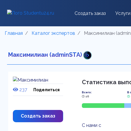
Создать заказ
Услуги
Главная
Каталог экспертов
Максимилиан (admin
Максимилиан (adminSTA)
Статистика вып
237
Поделиться
Всего:
В 
16
Создать заказ
С нами с