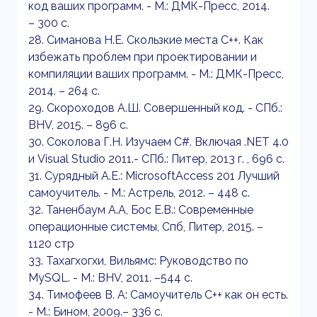
код ваших программ. - М.: ДМК-Пресс, 2014.
– 300 с.
28. Симанова Н.Е. Скользкие места С++. Как
избежать проблем при проектировании и
компиляции ваших программ. - М.: ДМК-Пресс,
2014. – 264 с.
29. Скороходов А.Ш. Совершенный код. - СПб.:
BHV, 2015. – 896 с.
30. Соколова Г.Н. Изучаем C#. Включая .NET 4.0
и Visual Studio 2011.- СПб.: Питер, 2013 г. , 696 с.
31. Сурядный А.Е.: MicrosoftAccess 201 Лучший
самоучитель. - М.: Астрель, 2012. – 448 с.
32. Таненбаум А.А, Бос Е.В.: Современные
операционные системы, Спб, Питер, 2015. –
1120 стр
33. Тахагхогхи, Вильямс: Руководство по
MySQL. - М.: BHV, 2011. –544 с.
34. Тимофеев В. А: Самоучитель С++ как он есть.
- М.: Бином, 2009.– 336 с.