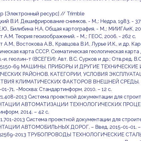
Up [Электронный ресурс] // Trimble
кий В.И. Дешифрирование снимков. - М.,: Недра, 1983. - 37
Е.Ю., Билибина Н.А. Общая картография. - М.,: МИИГАиК, 201
т А.М. Теория геоизображений. - М.,: ГЕОС, 2006. - 262 с.
т А.М., Востокова А.В., Кравцова В.И., Лурье И.К., и др. Кар
гическая карта СССР. Схематическая геологическая карта 
-и. геол.ин-т (ВСЕГЕИ); Авт. В.С. Сурков и др.; Отв.ред. В.С
Т 15150-69 МАШИНЫ, ПРИБОРЫ И ДРУГИЕ ТЕХНИЧЕСКИ
ЧЕСКИХ РАЙОНОВ. КАТЕГОРИИ, УСЛОВИЯ ЭКСПЛУАТА
ТВИЯ КЛИМАТИЧЕСКИХ ФАКТОРОВ ВНЕШНЕЙ СРЕДЫ.
-01-71. -Москва: Стандартинформ, 2010. – 12 с.
 21.408-2013 Система проектной документации для ст
АЦИИ АВТОМАТИЗАЦИИ ТЕХНОЛОГИЧЕСКИХ ПРОЦЕССОВ. 
нформ, 2014. – 42 с.
 21.701-2013 Система проектной документации для стр
АЦИИ АВТОМОБИЛЬНЫХ ДОРОГ. – Введ. 2015-01-01. – Мос
 32569-2013 ТРУБОПРОВОДЫ ТЕХНОЛОГИЧЕСКИЕ СТАЛЬНЫЕ