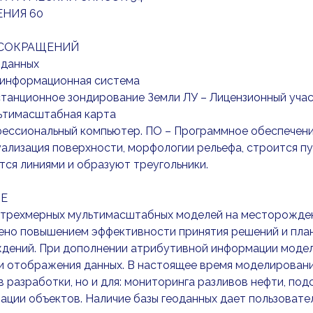
НИЯ 60
 СОКРАЩЕНИЙ
 данных
оинформационная система
танционное зондирование Земли ЛУ – Лицензионный уча
ьтимасштабная карта
фессиональный компьютер. ПО – Программное обеспечен
уализация поверхности, морфологии рельефа, строится п
ся линиями и образуют треугольники.
Е
 трехмерных мультимасштабных моделей на месторожден
ено повышением эффективности принятия решений и пла
дений. При дополнении атрибутивной информации модел
и отображения данных. В настоящее время моделировани
 разработки, но и для: мониторинга разливов нефти, по
ации объектов. Наличие базы геоданных дает пользоват