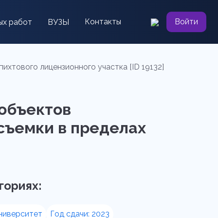
Контакты
Войти
ых работ
ВУЗЫ
хтового лицензионного участка [ID 19132]
 объектов
съемки в пределах
гориях:
ниверситет
Год сдачи: 2023