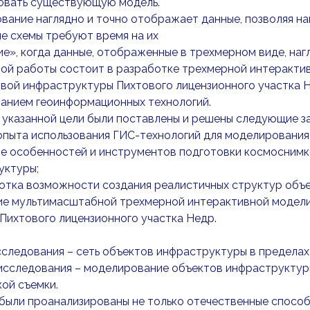
овать существующую модель.
вание наглядно и точно отображает данные, позволяя н
е схемы требуют время на их
е», когда данные, отображенные в трехмерном виде, нагл
ной работы состоит в разработке трехмерной интеракт
вой инфраструктуры Пихтового лицензионного участка Н
ванием геоинформационных технологий.
 указанной цели были поставлены и решены следующие за
 опыта использования ГИС-технологий для моделировани
ие особенностей и инструментов подготовки космосним
уктуры;
отка возможности создания реалистичных структур объе
ние мультимасштабной трехмерной интерактивной модели
Пихтового лицензионного участка Недр.
следования – сеть объектов инфраструктуры в пределах
исследования – моделирование объектов инфраструктур
ой съемки.
были проанализированы не только отечественные способы