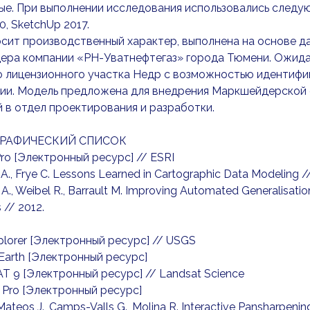
е. При выполнении исследования использовались следую
0, SketchUp 2017.
сит производственный характер, выполнена на основе д
ера компании «РН-Уватнефтегаз» города Тюмени. Ожида
о лицензионного участка Недр с возможностью идентифи
ии. Модель предложена для внедрения Маркшейдерской
 в отдел проектирования и разработки.
РАФИЧЕСКИЙ СПИСОК
 Pro [Электронный ресурс] // ESRI
 A., Frye C. Lessons Learned in Cartographic Data Modeling //
 A., Weibel R., Barrault М. Improving Automated Generalisa
 // 2012.
xplorer [Электронный ресурс] // USGS
 Earth [Электронный ресурс]
T 9 [Электронный ресурс] // Landsat Science
o Pro [Электронный ресурс]
, Mateos J., Camps-Valls G., Molina R. Interactive Pansharpeni