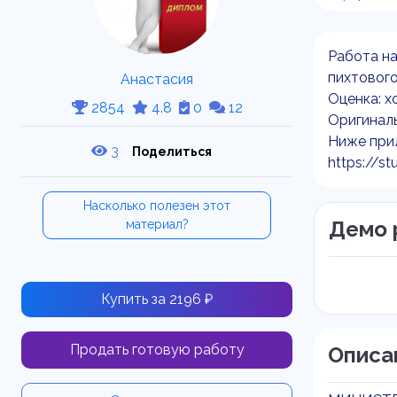
Работа на
пихтового
Анастасия
Оценка: х
2854
4.8
0
12
Оригиналь
Ниже прил
3
Поделиться
https://st
Насколько полезен этот
Демо 
материал?
Купить за 2196 ₽
Продать готовую работу
Описа