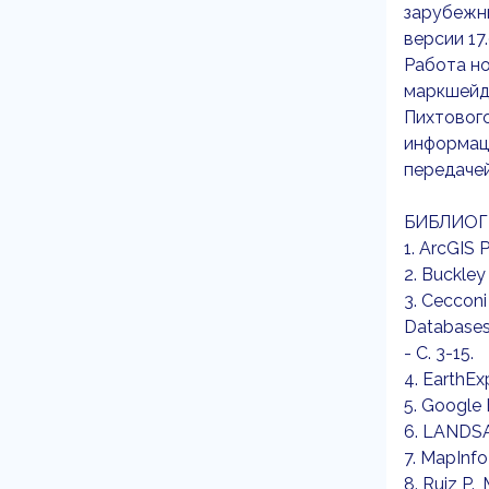
зарубежны
версии 17.
Работа но
маркшейд
Пихтовог
информац
передачей
БИБЛИОГ
1. ArcGIS
2. Buckley
3. Cecconi
Databases
- С. 3-15.
4. EarthE
5. Google
6. LANDSA
7. MapInf
8. Ruiz P.