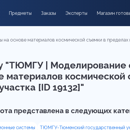
Предметы
Заказы
Эксперты
Магазин готов
а основе материалов космической съемки в пределах пи
у "ТЮМГУ | Моделирование
е материалов космической 
частка [ID 19132]"
ота представлена в следующих кате
онные системы
ТЮМГУ-Тюменский государственный у