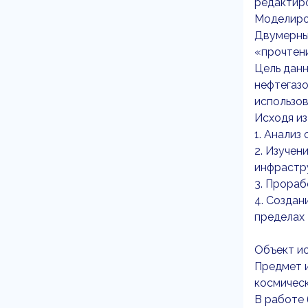
редактир
Моделиро
Двумерны
«прочтени
Цель дан
нефтегазо
использо
Исходя из
1. Анализ
2. Изучен
инфрастр
3. Прораб
4. Созда
пределах 
Объект ис
Предмет 
космическ
В работе 