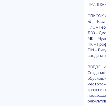
ПРИЛОЖЕ
СПИСОК
БД – База
ГИС – Ге
ДЗЗ – Дис
МК – Мул
ПК – Про
TIN – Виз
соединяют
ВВЕДЕНИ
Создание
обусловл
месторож
хранения 
процессов
рекультив